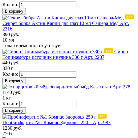
Кол-во:
В корзину
Секрет бобра Актив Капли для глаз 10 мл Сашера-Мед
Арт.
2316
890
руб.
10 мл
Товар
временно
отсутствует
Сироп
Топинамбура источник инулина 330 г
Арт. 2287
440
руб.
330 г
Кол-во:
В корзину
Эспарцетовый мёд
Казахстан
Арт. 278
1140
руб.
1 кг
Кол-во:
В корзину
Пробиофортис №1 Компас Здоровья 250 г
Арт. 987
1230
руб.
250 г