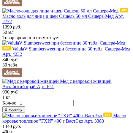
Масло-золь для лица и шеи Сашель 50 мл Сашера-Мед
Арт.
2772
1390
руб.
50 мл
Товар
временно
отсутствует
ValulaV Slumbersweet при бессонице 30 табл. Сашера-Мед
Арт. 4232
840
руб.
30 табл
Мёд с кедровой живицей
Алтайский край
Арт. 651
990
руб.
1 кг
Кол-во:
В корзину
Масло
коровье топленое "ГХИ" 400 г ВастЭко
Арт. 3388
1340
руб.
400 г