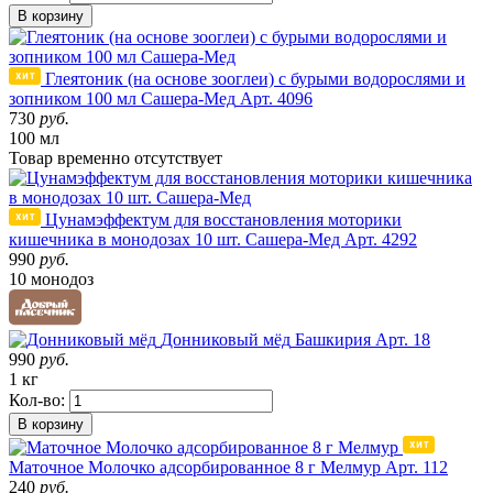
В корзину
Глеятоник (на основе зооглеи) с бурыми водорослями и
зопником 100 мл Сашера-Мед
Арт. 4096
730
руб.
100 мл
Товар
временно
отсутствует
Цунамэффектум для восстановления моторики
кишечника в монодозах 10 шт. Сашера-Мед
Арт. 4292
990
руб.
10 монодоз
Донниковый мёд
Башкирия
Арт. 18
990
руб.
1 кг
Кол-во:
В корзину
Маточное Молочко адсорбированное 8 г Мелмур
Арт. 112
240
руб.