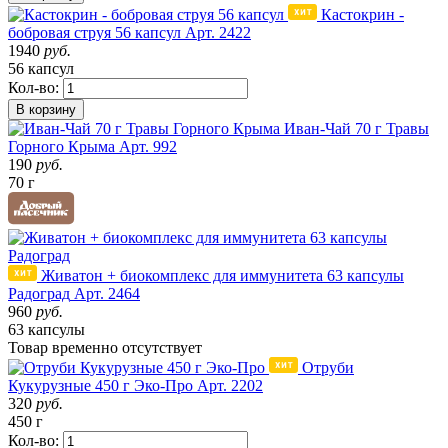
Кастокрин -
бобровая струя 56 капсул
Арт. 2422
1940
руб.
56 капсул
Кол-во:
В корзину
Иван-Чай 70 г Травы
Горного Крыма
Арт. 992
190
руб.
70 г
Живатон + биокомплекс для иммунитета 63 капсулы
Радоград
Арт. 2464
960
руб.
63 капсулы
Товар
временно
отсутствует
Отруби
Кукурузные 450 г Эко-Про
Арт. 2202
320
руб.
450 г
Кол-во: