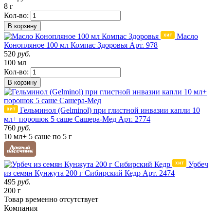
8 г
Кол-во:
В корзину
Масло
Конопляное 100 мл Компас Здоровья
Арт. 978
520
руб.
100 мл
Кол-во:
В корзину
Гельминол (Gelminol) при глистной инвазии капли 10
мл+ порошок 5 саше Сашера-Мед
Арт. 2774
760
руб.
10 мл+ 5 саше по 5 г
Урбеч
из семян Кунжута 200 г Сибирский Кедр
Арт. 2474
495
руб.
200 г
Товар
временно
отсутствует
Компания