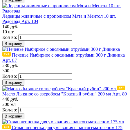
В корзину
Леденцы живичные с прополисом Мята и Ментол 10 шт.
Радоград
Арт. 104
140
руб.
10 шт.
Кол-во:
В корзину
Печенье Имбирное с овсяными отрубями 300 г Дивинка
Арт. 87
230
руб.
300 г
Кол-во:
В корзину
Масло Льняное со зверобоем "Красный рубин" 200 мл
Арт. 80
440
руб.
200 мл
Кол-во:
В корзину
Силапант пенка для умывания с пантогематогеном 175