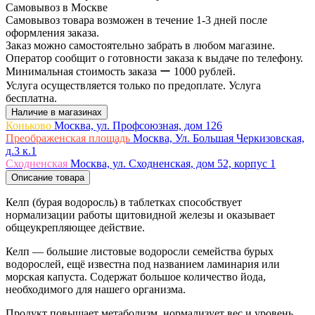
Самовывоз в Москве
Самовывоз товара возможен в течение 1-3 дней после
оформления заказа.
Заказ можно самостоятельно забрать в любом магазине.
Оператор сообщит о готовности заказа к выдаче по телефону.
Минимальная стоимость заказа ー 1000 рублей.
Услуга осуществляется только по предоплате. Услуга
бесплатна.
Наличие в магазинах
Коньково
Москва, ул. Профсоюзная, дом 126
Преображенская площадь
Москва, Ул. Большая Черкизовская,
д.3 к.1
Сходненская
Москва, ул. Сходненская, дом 52, корпус 1
Описание товара
Келп (бурая водоросль) в таблетках способствует
нормализации работы щитовидной железы и оказывает
общеукрепляющее действие.
Келп — большие листовые водоросли семейства бурых
водорослей, ещё известна под названием ламинария или
морская капуста. Содержат большое количество йода,
необходимого для нашего организма.
Продукт повышает метаболизм, нормализует вес и уровень