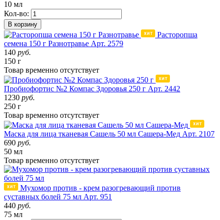
10 мл
Кол-во:
В корзину
Расторопша
семена 150 г Разнотравье
Арт. 2579
140
руб.
150 г
Товар
временно
отсутствует
Пробиофортис №2 Компас Здоровья 250 г
Арт. 2442
1230
руб.
250 г
Товар
временно
отсутствует
Маска для лица тканевая Сашель 50 мл Сашера-Мед
Арт. 2107
690
руб.
50 мл
Товар
временно
отсутствует
Мухомор против - крем разогревающий против
суставных болей 75 мл
Арт. 951
440
руб.
75 мл