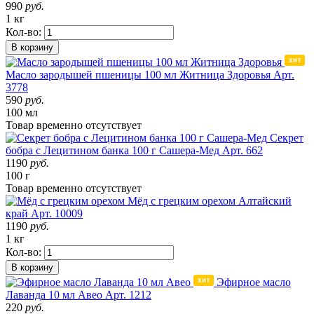
990
руб.
1 кг
Кол-во:
В корзину
Масло зародышей пшеницы 100 мл Житница Здоровья
Арт.
3778
590
руб.
100 мл
Товар
временно
отсутствует
Секрет
бобра с Лецитином банка 100 г Сашера-Мед
Арт. 662
1190
руб.
100 г
Товар
временно
отсутствует
Мёд с грецким орехом
Алтайский
край
Арт. 10009
1190
руб.
1 кг
Кол-во:
В корзину
Эфирное масло
Лаванда 10 мл Авео
Арт. 1212
220
руб.