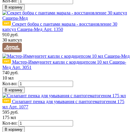
Кол-во:
В корзину
Секрет бобра с пантами марала - восстановление 30
капсул Сашера-Мед
Арт. 1350
910
руб.
30 капсул
Мастер-Иммунитет капли с кордицепсом 10 мл Сашера-
Мед
Арт. 3051
740
руб.
10 мл
Кол-во:
В корзину
Силапант пенка для умывания с пантогематогеном 175
мл
Арт. 1077
595
руб.
175 мл
Кол-во:
В корзину