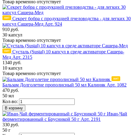
Товар
временно
отсутствует
Секрет бобра с продукцией пчеловодства - для легких 30
капсул Сашера-Мед
Арт. 924
910
руб.
30 капсул
Товар
временно
отсутствует
Сусталь (Sustal) 10 капсул в среде активаторе Сашера-
Мед
Арт. 2315
1340
руб.
10 капсул
Товар
временно
отсутствует
Бальзам Долголетие прополисный 50 мл Калиняк
Арт. 1082
470
руб.
50 мл
Кол-во:
В корзину
Иван-Чай
ферментированный с Брусникой 50 г
Арт. 2191
330
руб.
50 г