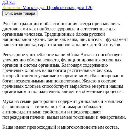
д.3 к.1
Коньково
Москва, ул. Профсоюзная, дом 126
Описание товара
Русские традиции в области питания всегда признавались
диетологами как наиболее здоровые и естественные для
организма человека. Традиционные блюда русской
национальной кухни, такие как каша, щи, кисель – фундамент
нашего здоровья, гарантия здоровья наших детей и внуков.
Регулярное употребление каши «Сила Алтая» способствует
улучшению обмена веществ, функционирования основных
органов и систем организма. Благодаря содержанию
гречневых хлопьев каша богата растительным белком,
который отлично усваивается организмом, сбалансирован и
богат незаменимыми аминокислотами. Железо в составе
гречневых хлопьев способствует выработке энергии нашим
организмом и положительно влияет на обменные процессы.
Мука из семян расторопши содержит уникальный комплекс
флавоноидов – силимарин. Силимарин обладает
антиоксидантными свойствами и предотвращает
повреждения печени, вызываемые токсинами и лекарствами.
Каша имеет превосходный и многокомпонентным состав,