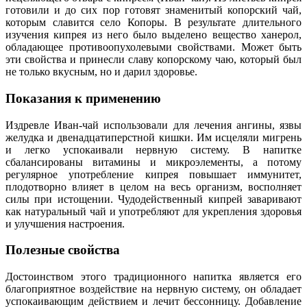
готовили и до сих пор готовят знаменитый копорский чай,
которым славится село Копоры. В результате длительного
изучения кипрея из него было выделено вещество ханерол,
обладающее противоопухолевыми свойствами. Может быть
эти свойства и принесли славу копорскому чаю, который был
не только вкусным, но и дарил здоровье.
Показания к применению
Издревле Иван-чай использовали для лечения ангины, язвы
желудка и двенадцатиперстной кишки. Им исцеляли мигрень
и легко успокаивали нервную систему. В напитке
сбалансированы витамины и микроэлементы, а потому
регулярное употребление кипрея повышает иммунитет,
плодотворно влияет в целом на весь организм, восполняет
силы при истощении.
Чудодейственный кипрей заваривают
как натуральный чай и употребляют для укрепления здоровья
и улучшения настроения.
Полезные свойства
Достоинством этого традиционного напитка является его
благоприятное воздействие на нервную систему, он обладает
успокаивающим действием и лечит бессонницу. Добавление