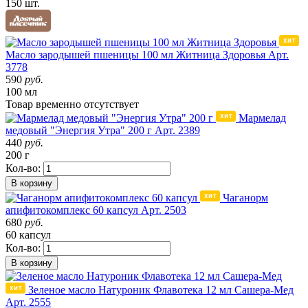
150 шт.
Масло зародышей пшеницы 100 мл Житница Здоровья
Арт.
3778
590
руб.
100 мл
Товар
временно
отсутствует
Мармелад
медовый "Энергия Утра" 200 г
Арт. 2389
440
руб.
200 г
Кол-во:
В корзину
Чаганорм
апифитокомплекс 60 капсул
Арт. 2503
680
руб.
60 капсул
Кол-во:
В корзину
Зеленое масло Натуроник Флавотека 12 мл Сашера-Мед
Арт. 2555