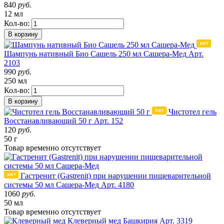
840
руб.
12 мл
Кол-во:
В корзину
Шампунь нативный Био Сашель 250 мл Сашера-Мед
Арт.
2103
990
руб.
250 мл
Кол-во:
В корзину
Чистотел гель
Восстанавливающий 50 г
Арт. 152
120
руб.
50 г
Товар
временно
отсутствует
Гастренит (Gastrenit) при нарушении пищеварительной
системы 50 мл Сашера-Мед
Арт. 4180
1060
руб.
50 мл
Товар
временно
отсутствует
Клеверный мед
Башкирия
Арт. 3319