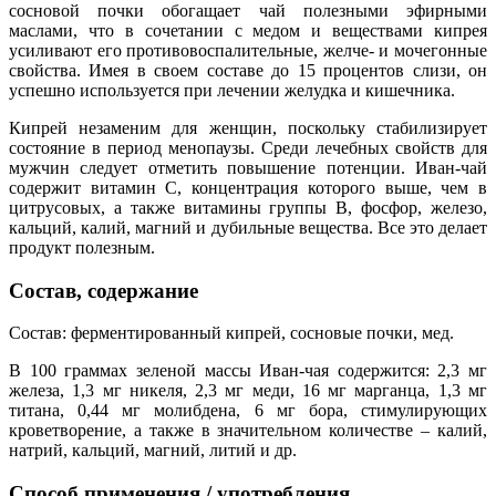
сосновой почки обогащает чай полезными эфирными
маслами, что в сочетании с медом и веществами кипрея
усиливают его противовоспалительные, желче- и мочегонные
свойства.
Имея в своем составе до 15 процентов слизи, он
успешно используется при лечении желудка и кишечника.
Кипрей незаменим для женщин, поскольку стабилизирует
состояние в период менопаузы. Среди лечебных свойств для
мужчин следует отметить повышение потенции. Иван-чай
содержит витамин С, концентрация которого выше, чем в
цитрусовых, а также витамины группы В, фосфор, железо,
кальций, калий, магний и дубильные вещества. Все это делает
продукт полезным.
Состав, содержание
Состав: ферментированный кипрей, сосновые почки, мед.
В 100 граммах зеленой массы Иван-чая содержится: 2,3 мг
железа, 1,3 мг никеля, 2,3 мг меди, 16 мг марганца, 1,3 мг
титана, 0,44 мг молибдена, 6 мг бора, стимулирующих
кроветворение, а также в значительном количестве – калий,
натрий, кальций, магний, литий и др.
Способ применения / употребления