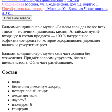
Сходненская
Москва, ул. Сходненская, дом 52, корпус 1
Преображенская площадь
Москва, Ул. Большая Черкизовская,
д.3 к.1
Описание товара
Бальзам-кондиционер с мумие «Бальзам гор» для волос всех
типов — источник гуминовых кислот. Алтайское мумиё,
входящее в состав продукта — 100 % натуральное
эффективное средство, которое оздоравливает, укрепляет
волосы и ускоряет их рост.
Бальзам-кондиционер с мумие смягчает локоны без
утяжеления. Придаёт волосам упругость, блеск и
шелковистость. Облегчает расчёсывание.
Состав
вода
бегеноилтримониум хлорид
цетеариловый спирт
амодиметикон
лаурет-7
изолаурет-6
глицерин