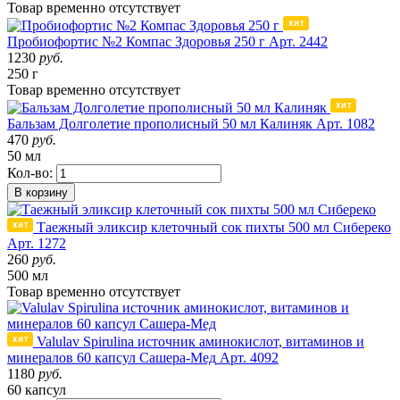
Товар
временно
отсутствует
Пробиофортис №2 Компас Здоровья 250 г
Арт. 2442
1230
руб.
250 г
Товар
временно
отсутствует
Бальзам Долголетие прополисный 50 мл Калиняк
Арт. 1082
470
руб.
50 мл
Кол-во:
В корзину
Таежный эликсир клеточный сок пихты 500 мл Сибереко
Арт. 1272
260
руб.
500 мл
Товар
временно
отсутствует
Valulav Spirulina источник аминокислот, витаминов и
минералов 60 капсул Сашера-Мед
Арт. 4092
1180
руб.
60 капсул