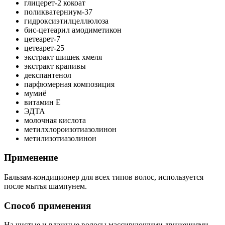
глицерет-2 кокоат
поликватерниум-37
гидроксиэтилцеллюлоза
бис-цетеарил амодиметикон
цетеарет-7
цетеарет-25
экстракт шишек хмеля
экстракт крапивы
декспантенол
парфюмерная композиция
мумиё
витамин Е
ЭДТА
молочная кислота
метилхлороизотиазолинон
метилизотиазолинон
Применение
Бальзам-кондиционер для всех типов волос, используется
после мытья шампунем.
Способ применения
На чистые и влажные волосы массирующими движениями