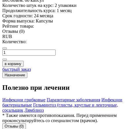
Вес/объём:
60 капсул
Количество штук на курс:
2 упаковки
Продолжительность курса:
1 месяц
Срок годности:
24 месяца
Форма выпуска:
Капсулы
Рейтинг товара:
Отзывы (0)
RUB
Количество:
в корзину
быстрый заказ
Назначение
Полезно при лечении
Инфекции грибковые
Паразитарные заболевания
Инфекции
бактериальные
Гельминтоз (глисты, круглые и ленточные,
сосальщик
Лямблиоз
* Также имеются противопоказания. Перед применением
проконсультируйтесь со специалистом (врачом).
Отзывы (0)