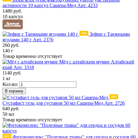
активности 10 капсул Сашера-Мед
Арт. 4233
1480
руб.
10 капсул
Зефир с Таежными
ягодами 140 г
Арт. 2376
260
руб.
140 г
Товар
временно
отсутствует
Мёд с алтайским мумие
Алтайский
край
Арт. 3318
1140
руб.
1 кг
Кол-во:
В корзину
Сустафаст гель для суставов 50 мл Сашера-Мед
Арт. 2726
640
руб.
50 мл
Товар
временно
отсутствует
Фитокомплекс "Полезные травы" для сердца и сосудов 60