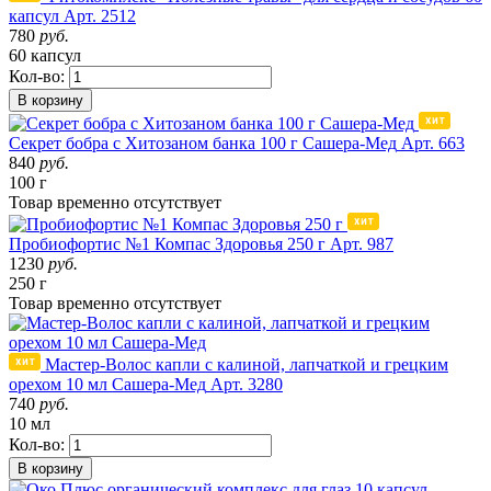
капсул
Арт. 2512
780
руб.
60 капсул
Кол-во:
В корзину
Секрет бобра с Хитозаном банка 100 г Сашера-Мед
Арт. 663
840
руб.
100 г
Товар
временно
отсутствует
Пробиофортис №1 Компас Здоровья 250 г
Арт. 987
1230
руб.
250 г
Товар
временно
отсутствует
Мастер-Волос капли с калиной, лапчаткой и грецким
орехом 10 мл Сашера-Мед
Арт. 3280
740
руб.
10 мл
Кол-во:
В корзину