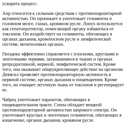
ускорить процесс.
Аир относится к сильным средствам с противопаразитарной
активностью. Он проникает и уничтожает гельминты в
головном мозге, глазах, кровяном русле. Лопух используется
как гепатопротектор, помогающий органу избавиться от
токсинов. Он воздействует на гельминты, обитающих в
органах дыхания, кровеносном русле и лимфатической
системе, мочеполовых органах.
Гвоздика эффективно справляется с плоскими, круглыми и
ленточными червями, затаившимися в тканях и органах
репродуктивной, нервной, лимфатической систем. Кроме
того, она оказывает общеукрепляющее действие на организм.
Девясил проявляет противопаразитарную активность в
нервной системе, органах дыхания и пищеварения. Кроме
того, он очищает легочную ткань от токсинов и регенерирует
ее.
Чабрец уничтожает паразитов, обитающих в
пищеварительном тракте. Сенна обладает мощной
противопаразитарной активностью широкого спектра. Он
уничтожает круглых и ленточных гельминтов, обитающих в
кишечнике, органах дыхания, кровяном русле.