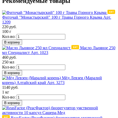
Рекомендуемые товары
Фиточай "Монастырский" 100 г Травы Горного Крыма
Арт.
1209
220
руб.
100 г
Кол-во:
В корзину
Масло Льняное 250
мл Специалист
Арт. 1023
460
руб.
250 мл
Кол-во:
В корзину
Мёд Левзеи (Маралий
корень)
Алтайский край
Арт. 3273
1140
руб.
1 кг
Кол-во:
В корзину
ReasFactor (РеасФактор) биорегулятор умственной