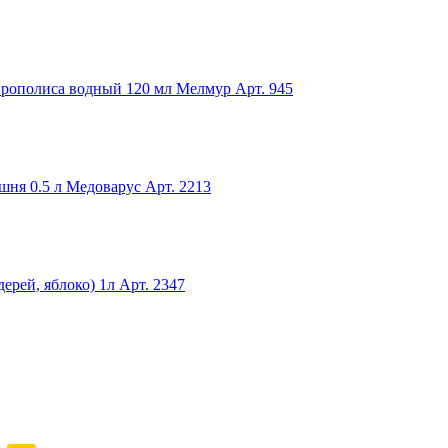
Прополиса водный 120 мл Мелмур
Арт. 945
шня 0.5 л Медоварус
Арт. 2213
дерей, яблоко) 1л
Арт. 2347