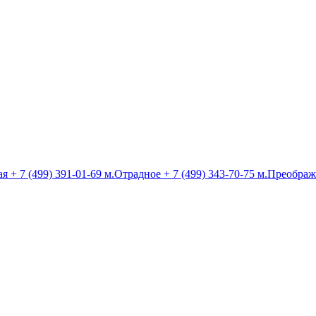
ая
+ 7 (499) 391-01-69
м.Отрадное
+ 7 (499) 343-70-75
м.Преображ