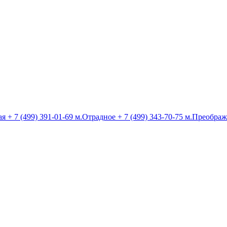
ая
+ 7 (499) 391-01-69
м.Отрадное
+ 7 (499) 343-70-75
м.Преображ