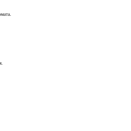
мата.
я.