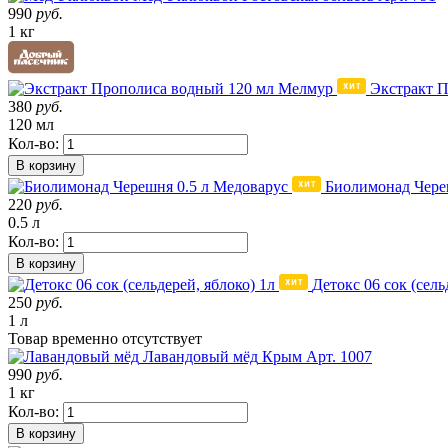
990
руб.
1 кг
Экстракт 
380
руб.
120 мл
Кол-во:
В корзину
Биолимонад Чере
220
руб.
0.5 л
Кол-во:
В корзину
Детокс 06 сок (сель
250
руб.
1 л
Товар
временно
отсутствует
Лавандовый мёд
Крым
Арт. 1007
990
руб.
1 кг
Кол-во:
В корзину