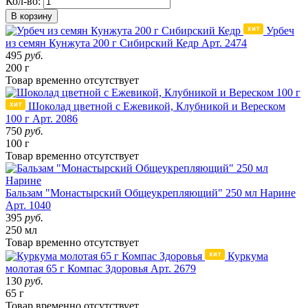
Кол-во:
В корзину
Урбеч
из семян Кунжута 200 г Сибирский Кедр
Арт. 2474
495
руб.
200 г
Товар
временно
отсутствует
Шоколад цветной с Ежевикой, Клубникой и Вереском
100 г
Арт. 2086
750
руб.
100 г
Товар
временно
отсутствует
Бальзам "Монастырский Общеукрепляющий" 250 мл Нарине
Арт. 1040
395
руб.
250 мл
Товар
временно
отсутствует
Куркума
молотая 65 г Компас Здоровья
Арт. 2679
130
руб.
65 г
Товар
временно
отсутствует