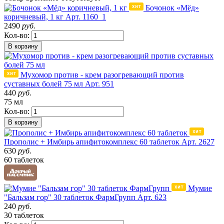
Бочонок «Мёд»
коричневый, 1 кг
Арт. 1160_1
2490
руб.
Кол-во:
В корзину
Мухомор против - крем разогревающий против
суставных болей 75 мл
Арт. 951
440
руб.
75 мл
Кол-во:
В корзину
Прополис + Имбирь апифитокомплекс 60 таблеток
Арт. 2627
630
руб.
60 таблеток
Мумие
"Бальзам гор" 30 таблеток ФармГрупп
Арт. 623
240
руб.
30 таблеток