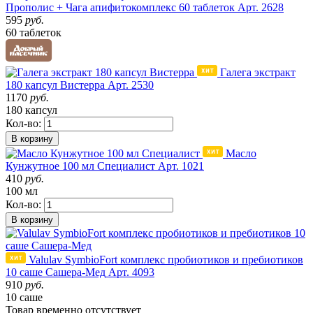
Прополис + Чага апифитокомплекс 60 таблеток
Арт. 2628
595
руб.
60 таблеток
Галега экстракт
180 капсул Вистерра
Арт. 2530
1170
руб.
180 капсул
Кол-во:
В корзину
Масло
Кунжутное 100 мл Специалист
Арт. 1021
410
руб.
100 мл
Кол-во:
В корзину
Valulav SymbioFort комплекс пробиотиков и пребиотиков
10 саше Сашера-Мед
Арт. 4093
910
руб.
10 саше
Товар
временно
отсутствует