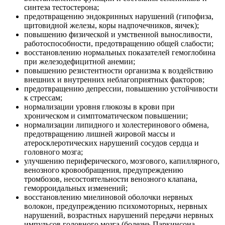
синтеза тестостерона;
предотвращению эндокринных нарушений (гипофиза,
щитовидной железы, коры надпочечников, яичек);
повышению физической и умственной выносливости,
работоспособности, предотвращению общей слабости;
восстановлению нормальных показателей гемоглобина
при железодефицитной анемии;
повышению резистентности организма к воздействию
внешних и внутренних неблагоприятных факторов;
предотвращению депрессии, повышению устойчивости
к стрессам;
нормализации уровня глюкозы в крови при
хроническом и симптоматическом повышении;
нормализации липидного и холестеринового обмена,
предотвращению лишней жировой массы и
атеросклеротических нарушений сосудов сердца и
головного мозга;
улучшению периферического, мозгового, капиллярного,
венозного кровообращения, предупреждению
тромбозов, несостоятельности венозного клапана,
геморроидальных изменений;
восстановлению миелиновой оболочки нервных
волокон, предупреждению психомоторных, нервных
нарушений, возрастных нарушений передачи нервных
импульсов головного мозга (болезнь Паркинсона,