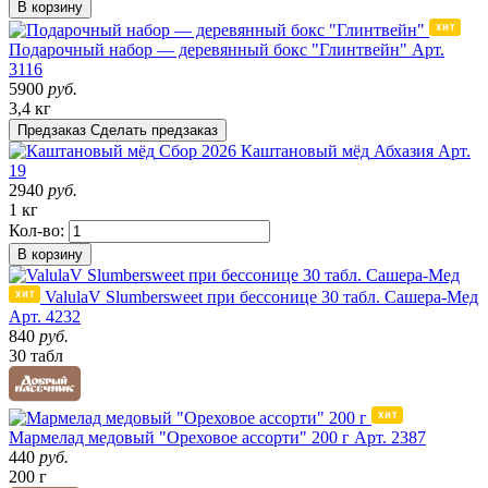
В корзину
Подарочный набор — деревянный бокс "Глинтвейн"
Арт.
3116
5900
руб.
3,4 кг
Предзаказ
Сделать предзаказ
Сбор 2026
Каштановый мёд
Абхазия
Арт.
19
2940
руб.
1 кг
Кол-во:
В корзину
ValulaV Slumbersweet при бессонице 30 табл. Сашера-Мед
Арт. 4232
840
руб.
30 табл
Мармелад медовый "Ореховое ассорти" 200 г
Арт. 2387
440
руб.
200 г