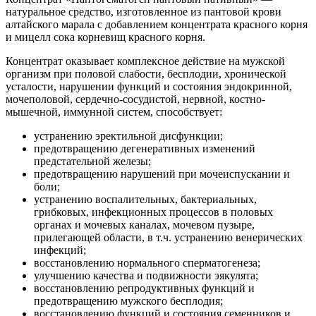
натуральное средство, изготовленное из пантовой крови
алтайского марала с добавлением концентрата красного корня
и мицелл сока корневищ красного корня.
Концентрат оказывает комплексное действие на мужской
организм при половой слабости, бесплодии, хронической
усталости, нарушении функций и состояния эндокринной,
мочеполовой, сердечно-сосудистой, нервной, костно-
мышечной, иммунной систем, способствует:
устранению эректильной дисфункции;
предотвращению дегенеративных изменений
предстательной железы;
предотвращению нарушений при мочеиспускании и
боли;
устранению воспалительных, бактериальных,
грибковых, инфекционных процессов в половых
органах и мочевых каналах, мочевом пузыре,
прилегающей области, в т.ч. устранению венерических
инфекций;
восстановлению нормального сперматогенеза;
улучшению качества и подвижности эякулята;
восстановлению репродуктивных функций и
предотвращению мужского бесплодия;
восстановлению функций и состояния семенников и