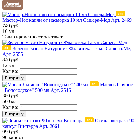
Мастер-Нос капли от насморка 10 мл Сашера-Мед
Арт. 2469
740
руб.
10 мл
Товар
временно
отсутствует
Зеленое масло Натуроник Флавотека 12 мл Сашера-Мед
Арт. 2555
840
руб.
12 мл
Кол-во:
В корзину
Масло Льняное
"Вологодское" 500 мл
Арт. 2516
380
руб.
500 мл
Кол-во:
В корзину
Осина экстракт 90
капсул Вистерра
Арт. 2661
990
руб.
90 капсул