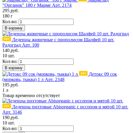
"Органик" 180 г Марме
Арт. 2174
295
руб.
180 г
Кол-во:
В корзину
Леденцы живичные с прополисом Шалфей 10 шт.
Радоград
Арт. 100
140
руб.
10 шт.
Кол-во:
В корзину
Детокс 09 сок
(морковь, тыква) 1 л
Арт. 2348
195
руб.
1 л
Товар
временно
отсутствует
Леденцы пихтовые Abisorganic с иссопом и мятой 10 шт.
Арт. 3146
190
руб.
10 шт.
Кол-во: