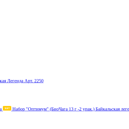
ская Легенда
Арт. 2250
Набор "Оптимум" (БиоЧага 13 г -2 упак.) Байкальская лег