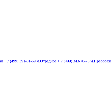
ая
+ 7 (499) 391-01-69
м.Отрадное
+ 7 (499) 343-70-75
м.Преображ