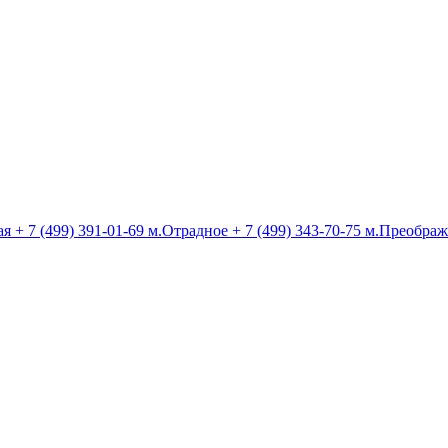
ая
+ 7 (499) 391-01-69
м.Отрадное
+ 7 (499) 343-70-75
м.Преображ