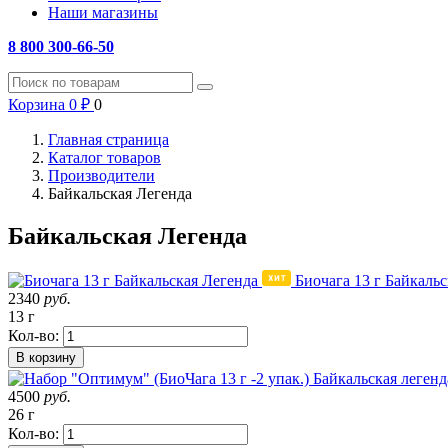
Наши магазины
8 800 300-66-50
Корзина
0
₽
0
Главная страница
Каталог товаров
Производители
Байкальская Легенда
Байкальская Легенда
Биочага 13 г Байкаль
2340
руб.
13 г
Кол-во:
В корзину
4500
руб.
26 г
Кол-во: