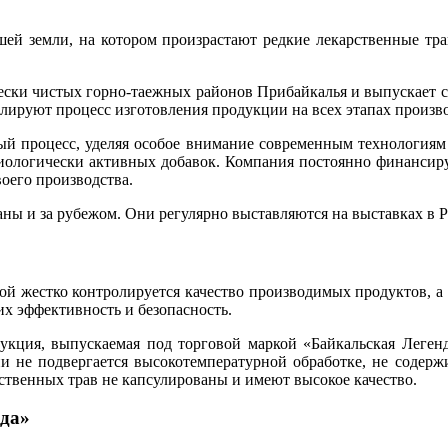
шей земли, на котором произрастают редкие лекарственные тр
ески чистых горно-таежных районов Прибайкалья и выпускает с
ируют процесс изготовления продукции на всех этапах произво
ый процесс, уделяя особое внимание современным технологиям
биологически активных добавок. Компания постоянно финансиру
воего производства.
ны и за рубежом. Они регулярно выставляются на выставках в Р
рой жестко контролируется качество производимых продуктов, 
их эффективность и безопасность.
дукция, выпускаемая под торговой маркой «Байкальская Леген
и не подвергается высокотемпературной обработке, не содержи
ственных трав не капсулированы и имеют высокое качество.
нда»