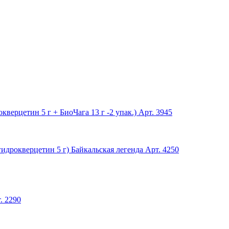
ерцетин 5 г + БиоЧага 13 г -2 упак.)
Арт. 3945
идрокверцетин 5 г) Байкальская легенда
Арт. 4250
. 2290