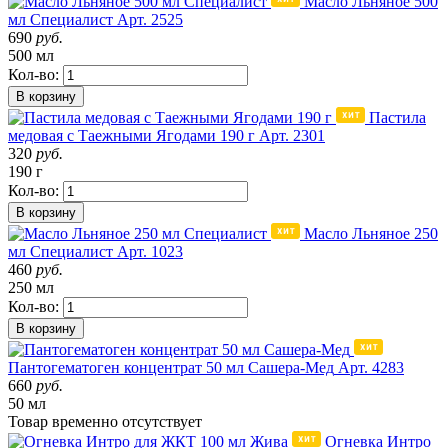
Масло Льняное 500
мл Специалист
Арт. 2525
690
руб.
500 мл
Кол-во:
В корзину
Пастила
медовая с Таежными Ягодами 190 г
Арт. 2301
320
руб.
190 г
Кол-во:
В корзину
Масло Льняное 250
мл Специалист
Арт. 1023
460
руб.
250 мл
Кол-во:
В корзину
Пантогематоген концентрат 50 мл Сашера-Мед
Арт. 4283
660
руб.
50 мл
Товар
временно
отсутствует
Огневка Интро