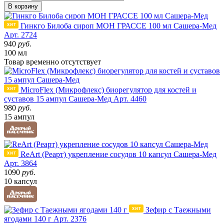
В корзину
Гинкго Билоба сироп МОН ГРАССЕ 100 мл Сашера-Мед
Арт. 2724
940
руб.
100 мл
Товар
временно
отсутствует
MicroFlex (Микрофлекс) биорегулятор для костей и
суставов 15 ампул Сашера-Мед
Арт. 4460
980
руб.
15 ампул
ReArt (Реарт) укрепление сосудов 10 капсул Сашера-Мед
Арт. 3864
1090
руб.
10 капсул
Зефир с Таежными
ягодами 140 г
Арт. 2376