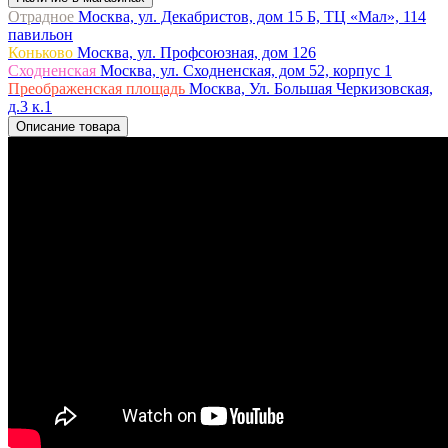
Отрадное
Москва, ул. Декабристов, дом 15 Б, ТЦ «Мал», 114
павильон
Коньково
Москва, ул. Профсоюзная, дом 126
Сходненская
Москва, ул. Сходненская, дом 52, корпус 1
Преображенская площадь
Москва, Ул. Большая Черкизовская,
д.3 к.1
Описание товара