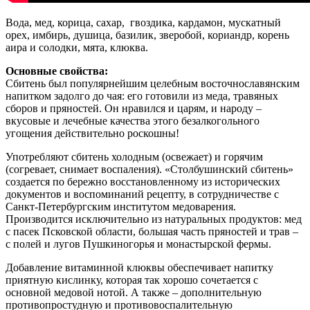
Вода, мед, корица, сахар, гвоздика, кардамон, мускатный
орех, имбирь, душица, базилик, зверобой, кориандр, корень
аира и солодки, мята, клюква.
Основные свойства:
Сбитень был популярнейшим целебным восточнославянским
напитком задолго до чая: его готовили из меда, травяных
сборов и пряностей. Он нравился и царям, и народу –
вкусовые и лечебные качества этого безалкогольного
угощения действительно роскошны!
Употребляют сбитень холодным (освежает) и горячим
(согревает, снимает воспаления). «Столбушинский сбитень»
создается по бережно восстановленному из исторических
документов и воспоминаний рецепту, в сотрудничестве с
Санкт-Петербургским институтом медоварения.
Производится исключительно из натуральных продуктов: мед
с пасек Псковской области, большая часть пряностей и трав –
с полей и лугов Пушкиногорья и монастырской фермы.
Добавление витаминной клюквы обеспечивает напитку
приятную кислинку, которая так хорошо сочетается с
основной медовой нотой. А также – дополнительную
противопростудную и противовоспалительную