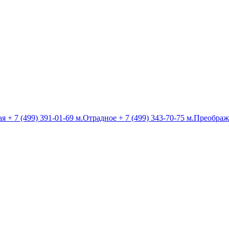
ая
+ 7 (499) 391-01-69
м.Отрадное
+ 7 (499) 343-70-75
м.Преображ