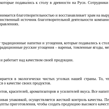
 которые подавались к столу в древности на Руси. Сотрудник
имается благотворительностью и восстанавливает храм на выру
динственный источник благотворительной деятельности компан
правлениях.
традиционные напитки и угощения, которые подавались к стол
 традиционные русские угощения – варенья, томленные ягоды, ме
 работает над качеством своей продукции.
ирается в экологически чистых уголках нашей страны. То, чт
ся о качестве своих продуктов.
тов, красителей, ароматизаторов и усилителей вкуса. Все напи
нчивая упаковкой, осуществляется жесткий контроль качества.
цепты приготовления, чтобы создать продукцию высокого качест