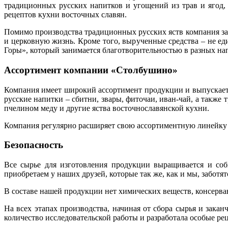
традиционных русских напитков и угощений из трав и ягод,
рецептов кухни восточных славян.
Помимо производства традиционных русских яств компания зан
и церковную жизнь. Кроме того, вырученные средства – не е
Горы», который занимается благотворительностью в разных на
Ассортимент компании «Столбушино»
Компания имеет широкий ассортимент продукции и выпускает 
русские напитки – сбитни, звары, фиточаи, иван-чай, а также
пчелином меду и другие яства восточнославянской кухни.
Компания регулярно расширяет свою ассортиментную линейку и
Безопасность
Все сырье для изготовления продукции выращивается и соб
приобретаем у наших друзей, которые так же, как и мы, заботят
В составе нашей продукции нет химических веществ, консерван
На всех этапах производства, начиная от сбора сырья и зака
количество исследовательской работы и разработала особые ре