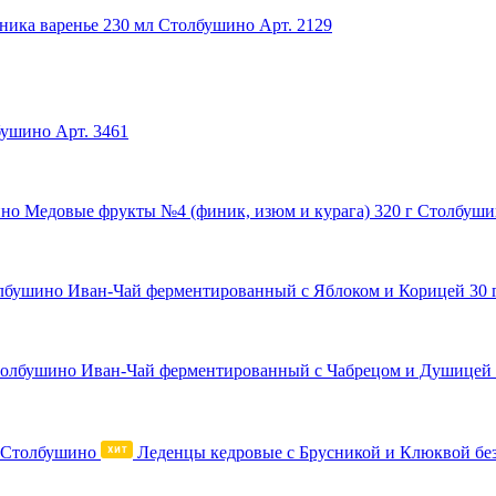
ника варенье 230 мл Столбушино
Арт. 2129
бушино
Арт. 3461
Медовые фрукты №4 (финик, изюм и курага) 320 г Столбуш
Иван-Чай ферментированный с Яблоком и Корицей 30 
Иван-Чай ферментированный с Чабрецом и Душицей 
Леденцы кедровые с Брусникой и Клюквой без