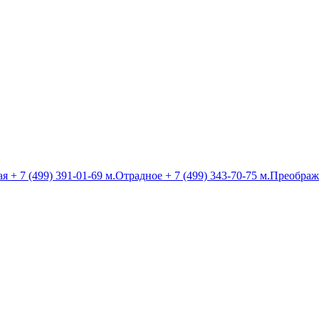
ая
+ 7 (499) 391-01-69
м.Отрадное
+ 7 (499) 343-70-75
м.Преображ