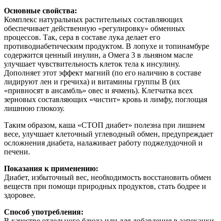
Основные свойства:
Комплекс натуральных растительных составляющих
обеспечивает действенную «регулировку» обменных
процессов. Так, сера в составе лука делает его
противодиабетическим продуктом. В лопухе и топинамбуре
содержится ценный инулин, а Омега 3 в льняном масле
улучшает чувствительность клеток тела к инсулину.
Дополняет этот эффект магний (по его наличию в составе
лидируют лен и гречиха) и витамины группы В (их
«привносят в ансамбль» овес и ячмень). Клетчатка всех
зерновых составляющих «чистит» кровь и лимфу, поглощая
лишнюю глюкозу.
Таким образом, каша «СТОП диабет» полезна при лишнем
весе, улучшает клеточный углеводный обмен, предупреждает
осложнения диабета, налаживает работу поджелудочной и
печени.
Показания к применению:
Диабет, избыточный вес, необходимость восстановить обмен
веществ при помощи природных продуктов, стать бодрее и
здоровее.
Способ употребления:
В качестве отдельного блюда или для добавления в запеканки,