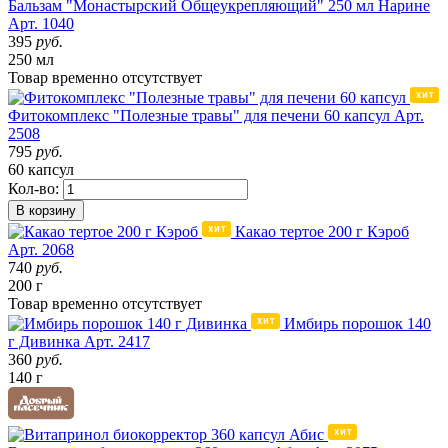
Бальзам "Монастырский Общеукрепляющий" 250 мл Нарине
Арт. 1040
395
руб.
250 мл
Товар
временно
отсутствует
Фитокомплекс "Полезные травы" для печени 60 капсул
Арт.
2508
795
руб.
60 капсул
Кол-во:
В корзину
Какао тертое 200 г Кэроб
Арт. 2068
740
руб.
200 г
Товар
временно
отсутствует
Имбирь порошок 140
г Дивинка
Арт. 2417
360
руб.
140 г