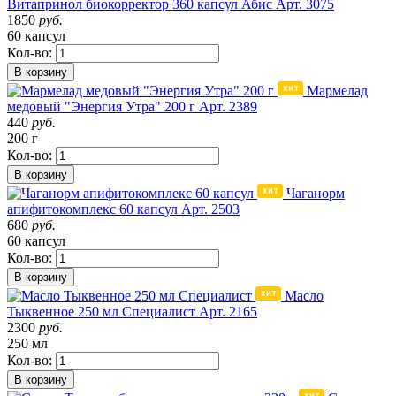
Витапринол биокорректор 360 капсул Абис
Арт. 3075
1850
руб.
60 капсул
Кол-во:
В корзину
Мармелад
медовый "Энергия Утра" 200 г
Арт. 2389
440
руб.
200 г
Кол-во:
В корзину
Чаганорм
апифитокомплекс 60 капсул
Арт. 2503
680
руб.
60 капсул
Кол-во:
В корзину
Масло
Тыквенное 250 мл Специалист
Арт. 2165
2300
руб.
250 мл
Кол-во:
В корзину