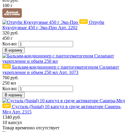
410
руб.
100 г
Отруби
Кукурузные 450 г Эко-Про
Арт. 2202
320
руб.
450 г
Кол-во:
В корзину
Бальзам-кондиционер с пантогематогеном Силапант
укрепление и объем 250 мл
Арт. 1073
760
руб.
250 мл
Кол-во:
В корзину
Сусталь (Sustal) 10 капсул в среде активаторе Сашера-
Мед
Арт. 2315
1340
руб.
10 капсул
Товар
временно
отсутствует