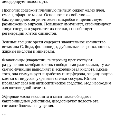
дезодорирует полость рта.
Прополис содержит пчелиную пыльцу, секрет желез пчел,
смолы, эфирные масла. Основное его свойство —
бактерицидное, он уничтожает микробов и препятствует
размножению вирусов. Повышает иммунитет, стабилизирует
тонус сосудов и укрепляет их стенки, способствует
регенерации клеток слизистой.
Зеленые грецкие орехи содержат значительное количество
витамина С, йода, флавоноиды, дубильные вещества, юглон,
жирные кислоты и минералы.
Флавоноиды (кварцетин, гиперозид) препятствуют
разрушению мембран клеток свободными радикалами, ту же
самую функцию выполняет и аскорбиновая кислота. Кроме
того, она стимулирует выработку интерферона, защищающего
клетки от вирусов, укрепляет стенки сосудов. Юглон —
проявляет себя как антисептическое средство. Йод необходим
для щитовидной железы.
Эфирные масла эвкалипта и мяты также обладают
бактерицидным действием, дезодорируют полость рта,
снимают болевые ощущения.