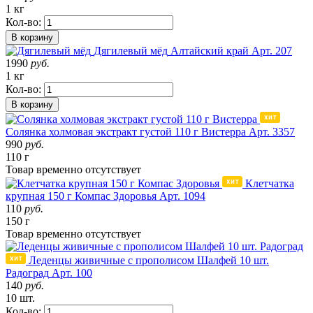
1 кг
Кол-во:
В корзину
Дягилевый мёд
Алтайский край
Арт. 207
1990
руб.
1 кг
Кол-во:
В корзину
Солянка холмовая экстракт густой 110 г Вистерра
Арт. 3357
990
руб.
110 г
Товар
временно
отсутствует
Клетчатка
крупная 150 г Компас Здоровья
Арт. 1094
110
руб.
150 г
Товар
временно
отсутствует
Леденцы живичные с прополисом Шалфей 10 шт.
Радоград
Арт. 100
140
руб.
10 шт.
Кол-во: