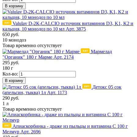
В корзину
Valulav D-2К-CALCIO источник витаминов D3, K1, K2 и
кальция, 10 монодоз по 10 мл
Арт. 3875
650
руб.
10 монодоз
Товар
временно
отсутствует
Мармелад
"Органик" 180 г Марме
Арт. 2174
295
руб.
180 г
Кол-во:
В корзину
Детокс 05 сок
(апельсин, тыква) 1л
Арт. 1173
290
руб.
1 л
Товар
временно
отсутствует
Апиаскорбинка - драже из пыльцы и витамина С 100 г
Мелмур
Арт. 2696