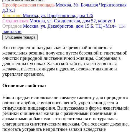
Преображенская площадь
Москва, Ул. Большая Черкизовская,
д.3 к.1
Коньково
Москва, ул. Профсоюзная, дом 126
Сходненская
Москва, ул. Сходненская, дом 52, корпус 1
Отрадное
Москва, ул. Декабристов, дом 15 Б, ТЦ «Мал», 114
павильон
Описание товара
Эта совершенно натуральная и чрезвычайно полезная
жевательная резинка получена путем бережной и тщательной
очистки природной лиственничной живицы. Собранная в
девственных уголках Хакасской тайги, эта естественная
жевачка, известная людям издревле, освежает дыхание и
укрепляет организм.
Основные свойства:
Наши предки использовали таежную живицу для природного
очищения зубов, снятия воспалений, укрепления десен и
стимуляции пищеварения. Выпускаемая в форме жевательной
резинки очищенная живица с различными полезными и
ароматными добавками – это целительная и натуральная
альтернатива синтетическим жвачкам. Она освежает дыхание,
помогать устранять неприятные запахи вследствие