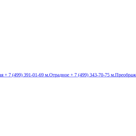
ая
+ 7 (499) 391-01-69
м.Отрадное
+ 7 (499) 343-70-75
м.Преображ