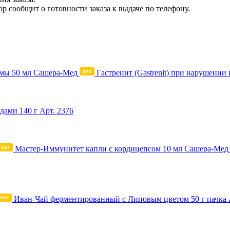
р сообщит о готовности заказа к выдаче по телефону.
Гастренит (Gastrenit) при нарушени
дами 140 г
Арт. 2376
Мастер-Иммунитет капли с кордицепсом 10 мл Сашера-Мед
Иван-Чай ферментированный с Липовым цветом 50 г пачка