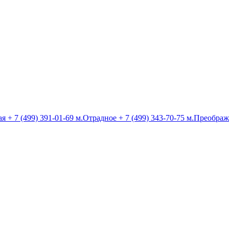
ая
+ 7 (499) 391-01-69
м.Отрадное
+ 7 (499) 343-70-75
м.Преображ