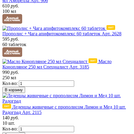
мл Амбрелла
Арт. 906
610
руб.
100 мл
Прополис + Чага апифитокомплекс 60 таблеток
Арт. 2628
595
руб.
60 таблеток
Масло
Конопляное 250 мл Специалист
Арт. 3185
990
руб.
250 мл
Кол-во:
В корзину
Леденцы живичные с прополисом Лимон и Мед 10 шт.
Радоград
Арт. 2115
140
руб.
10 шт.
Кол-во: