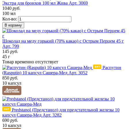
Экстра для бронхов 100 мл Жива
Арт. 3069
1040
руб.
100 мл
Кол-во:
В корзину
Шоколад на меду горький (70% какао) с Острым Перцем 45 г
Арт. 799
145
руб.
45 г
Товар
временно
отсутствует
Распутин
(Rasputin) 10 капсул Сашера-Мед
Арт. 3052
850
руб.
10 капсул
Predstanol (Предстанол) для предстательной железы 10
капсул Сашера-Мед
Арт. 3282
690
руб.
10 капсул