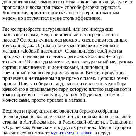
дополнительные компоненты меда, такие как пыльца, кусочки
прополиса и воска при таком способе фасовки теряются.
Конечно же, приятно попить чаю с пастерилизованным
медом, но вот лечится им не столь эффективно.
Где же приобрести натуральный, или его иногда еще
называют сырым, мед, привезенный непосредственно с
пасеки? Сегодня купить мед можно в специализированных
точках продаж. Одним из таких мест является медовый
магазин «Добрый пасечник». Сюда привозят свой мед на
продажу пчеловоды из разных регионов России. Чего тут
только нет! Вы всегда можете купить натуральный мед разных
сортов: и акациевый, и донниковый, и липовый, и
гречишный и много еще других видов. Вся эта продукция
привезена в неизменном виде прямо с пасек. Цепочка очень
проста. Пчелы собирают мед, пасечники в сезон медосбора
качают его в специальную тару, которую плотно закрывают и
транспортируют в таком виде к нам. Убедиться в этом вы
можете сами, просто приехав в магазин.
Весь мед и продукция пчеловодства бережно собранны
пчеловодами в экологически чистых районах нашей большой
страны: в Алтайском крае, в Ростовской области, в Башкирии,
в Орловском, Рязанском и в других регионах. Мед в «Добром
пасечнике» вы можете
купить мед в развес
, а перед