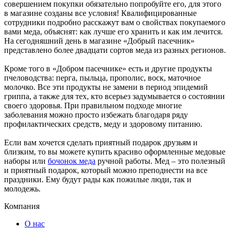
совершением покупки обязательно попробуйте его, для этого
в магазине созданы все условия! Квалифицированные
сотрудники подробно расскажут вам о свойствах покупаемого
вами меда, объяснят: как лучше его хранить и как им лечится.
На сегодняшний день в магазине «Добрый пасечник»
представлено более двадцати сортов меда из разных регионов.
Кроме того в «Добром пасечнике» есть и другие продукты
пчеловодства: перга, пыльца, прополис, воск, маточное
молочко. Все эти продукты не замени в период эпидемий
гриппа, а также для тех, кто всерьез задумывается о состоянии
своего здоровья. При правильном подходе многие
заболевания можно просто избежать благодаря ряду
профилактических средств, меду и здоровому питанию.
Если вам хочется сделать приятный подарок друзьям и
близким, то вы можете купить красиво оформленные медовые
наборы или
бочонок меда
ручной работы. Мед – это полезный
и приятный подарок, который можно преподнести на все
праздники. Ему будут рады как пожилые люди, так и
молодежь.
Компания
О нас