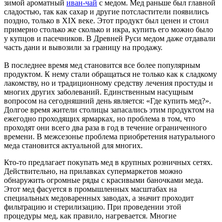
зимой ароматный
иван-чай
с медом. Мед раньше был главной
сладостью, так как сахар и другие потсластители появились
поздно, только в XIX веке. Этот продукт был ценен и стоил
примерно столько же сколько и икра, купить его можно было
у купцов и пасечников. В Древней Руси медом даже отдавали
часть дани и вывозили за границу на продажу.
В последнее время мед становится все более популярным
продуктом. К нему стали обращаться не только как к сладкому
лакомству, но и традиционному средству лечения простуды и
многих других заболеваний. Единственным насущным
вопросом на сегодняшний день является: «Где купить мед?».
Долгое время жители столицы запасались этим продуктом на
ежегодно проходящих ярмарках, но проблема в том, что
проходят они всего два раза в год в течение ограниченного
времени. В межсезонье проблема приобретения натурального
меда становится актуальной для многих.
Кто-то предлагает покупать мед в крупных розничных сетях.
Действительно, на прилавках супермаркетов можно
обнаружить огромные ряды с красивыми баночками меда.
Этот мед фасуется в промышленных масштабах на
специальных медоваренных заводах, а значит проходит
фильтрацию и стерилизацию. При проведении этой
процедуры мед, как правило, нагревается. Многие