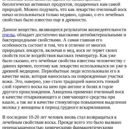
биологически активных продуктов, подаренных нам самой
природой. Можно подумать, что как лекарство пчелиный воск
начал использоваться только недавно, однако, о его лечебных
свойствах было известно еще в древности.
Данное вещество, являющееся результатом жизнедеятельности
пчелы
, обладает достаточно высокими антибактериальными и
бактерицидными свойствами. А самая главная его
особенность состоит в том, что в отличие от многих
природных лекарств, включая и мед, воск не теряет своих
свойств после воздействия высоких температур. Как уже
было сказано, его лечебные свойства известны человечеству с
давних времен, поэтому как лекарство использовался он уже в
древней медицине. Первобытные люди использовали его в
качестве мази, которая наносилась на поврежденные участки
кожи. Это, наверно, уже стало традицией наносить тонкий
слой горячего воска на шею при ангине и болях в горле
другого происхождения. Авиценна применял пчелиный воск
в качестве отхаркивающего и смягчающего средства при
кашле, а так же в качестве стимулятора повышения выделения
молока у женщины в период грудного вскармливания.
В последние 10-20 лет человек вновь стал возвращаться к
лечебным свойствам воска. Прежде всего это было вызвано
перенасыщенностью химическими фармацевтическими