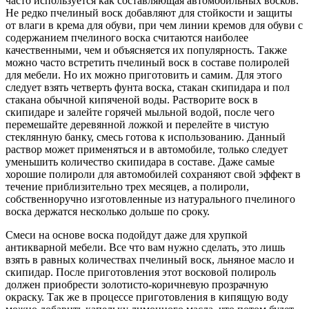
часто используется как составляющая автомобильных восков.
Не редко пчелиный воск добавляют для стойкости и защиты
от влаги в крема для обуви, при чем линии кремов для обуви с
содержанием пчелиного воска считаются наиболее
качественными, чем и объясняется их популярность. Также
можно часто встретить пчелиный воск в составе полиролей
для мебели. Но их можно приготовить и самим. Для этого
следует взять четверть фунта воска, стакан скипидара и пол
стакана обычной кипяченой воды. Растворите воск в
скипидаре и залейте горячей мыльной водой, после чего
перемешайте деревянной ложкой и перелейте в чистую
стеклянную банку, смесь готова к использованию. Данный
раствор может применяться и в автомобиле, только следует
уменьшить количество скипидара в составе. Даже самые
хорошие полироли для автомобилей сохраняют свой эффект в
течение приблизительно трех месяцев, а полироли,
собственноручно изготовленные из натурального пчелиного
воска держатся несколько дольше по сроку.
Смеси на основе воска подойдут даже для хрупкой
антикварной мебели. Все что вам нужно сделать, это лишь
взять в равных количествах пчелиный воск, льняное масло и
скипидар. После приготовления этот восковой полироль
должен приобрести золотисто-коричневую прозрачную
окраску. Так же в процессе приготовления в кипящую воду