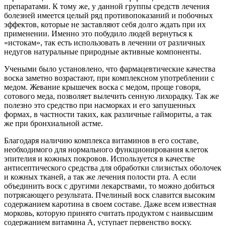
препаратами. К тому же, у данной группы средств лечения
болезней имеется целый ряд противопоказаний и побочных
эффектов, которые не заставляют себя долго ждать при их
применении. Именно это побудило людей вернуться к
«истокам», так есть использовать в лечении от различных
недугов натуральные природные активные компоненты.
Учеными было установлено, что фармацевтические качества
воска заметно возрастают, при комплексном употреблении с
медом. Жевание крышечек воска с медом, проще говоря,
сотового меда, позволяет вылечить сенную лихорадку. Так же
полезно это средство при насморках и его запушенных
формах, в частности таких, как различные гаймориты, а так
же при бронхиальной астме.
Благодаря наличию комплекса витаминов в его составе,
необходимого для нормального функционирования клеток
эпителия и кожных покровов. Используется в качестве
антисептического средства для обработки слизистых оболочек
и кожных тканей, а так же лечения полости рта. А если
объединить воск с другими лекарствами, то можно добиться
потрясающего результата. Пчелиный воск славится высоким
содержанием каротина в своем составе. Даже всем известная
морковь, которую принято считать продуктом с наивысшим
содержанием витамина А, уступает первенство воску.