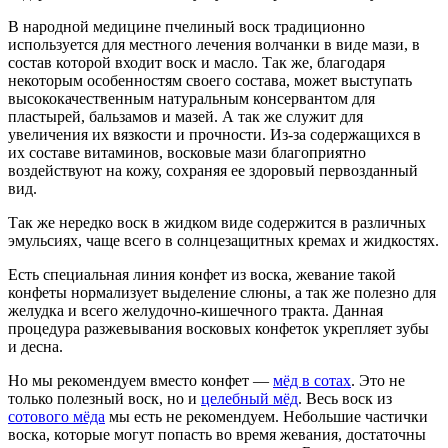
В народной медицине пчелиный воск традиционно
используется для местного лечения волчанки в виде мази, в
состав которой входит воск и масло. Так же, благодаря
некоторым особенностям своего состава, может выступать
высококачественным натуральным консервантом для
пластырей, бальзамов и мазей. А так же служит для
увеличения их вязкости и прочности. Из-за содержащихся в
их составе витаминов, восковые мази благоприятно
воздействуют на кожу, сохраняя ее здоровый первозданный
вид.
Так же нередко воск в жидком виде содержится в различных
эмульсиях, чаще всего в солнцезащитных кремах и жидкостях.
Есть специальная линия конфет из воска, жевание такой
конфеты нормализует выделение слюны, а так же полезно для
желудка и всего желудочно-кишечного тракта. Данная
процедура разжевывания восковых конфеток укрепляет зубы
и десна.
Но мы рекомендуем вместо конфет —
мёд в сотах
. Это не
только полезный воск, но и
целебный мёд
. Весь воск из
сотового мёда
мы есть не рекомендуем. Небольшие частички
воска, которые могут попасть во время жевания, достаточны