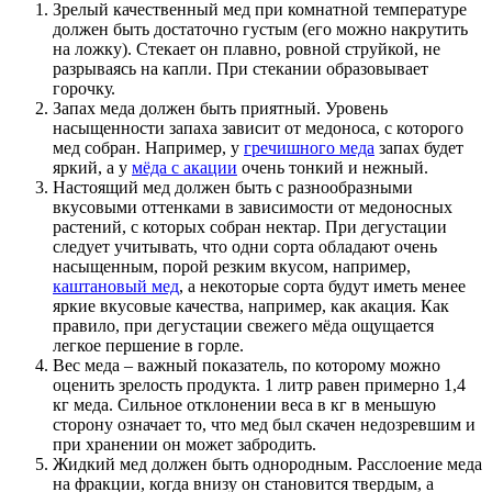
Зрелый качественный мед при комнатной температуре
должен быть достаточно густым (его можно накрутить
на ложку). Стекает он плавно, ровной струйкой, не
разрываясь на капли. При стекании образовывает
горочку.
Запах меда должен быть приятный. Уровень
насыщенности запаха зависит от медоноса, с которого
мед собран. Например, у
гречишного меда
запах будет
яркий, а у
мёда с акации
очень тонкий и нежный.
Настоящий мед должен быть с разнообразными
вкусовыми оттенками в зависимости от медоносных
растений, с которых собран нектар. При дегустации
следует учитывать, что одни сорта обладают очень
насыщенным, порой резким вкусом, например,
каштановый мед
, а некоторые сорта будут иметь менее
яркие вкусовые качества, например, как акация. Как
правило, при дегустации свежего мёда ощущается
легкое першение в горле.
Вес меда – важный показатель, по которому можно
оценить зрелость продукта. 1 литр равен примерно 1,4
кг меда. Сильное отклонении веса в кг в меньшую
сторону означает то, что мед был скачен недозревшим и
при хранении он может забродить.
Жидкий мед должен быть однородным. Расслоение меда
на фракции, когда внизу он становится твердым, а