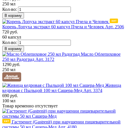
250 мл
Кол-во:
В корзину
Корень Лопуха экстракт 60 капсул Пчела и Человек
Арт. 2506
720
руб.
60 капсул
Кол-во:
В корзину
Масло Облепиховое
250 мл Радоград
Арт. 3172
1290
руб.
250 мл
Живица
кедровая с Пыльцой 100 мл Сашера-Мед
Арт. 3374
690
руб.
100 мл
Товар
временно
отсутствует
Гастренит (Gastrenit) при нарушении пищеварительной
системы 50 мл Сашера-Мед
Арт. 4180