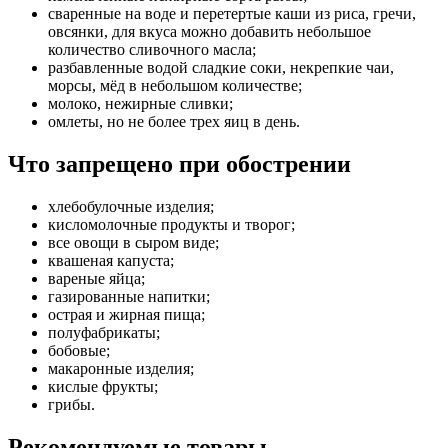
сваренные на воде и перетертые каши из риса, гречи,
овсянки, для вкуса можно добавить небольшое
количество сливочного масла;
разбавленные водой сладкие соки, некрепкие чаи,
морсы, мёд в небольшом количестве;
молоко, нежирные сливки;
омлеты, но не более трех яиц в день.
Что запрещено при обострении
хлебобулочные изделия;
кисломолочные продукты и творог;
все овощи в сыром виде;
квашеная капуста;
вареные яйца;
газированные напитки;
острая и жирная пища;
полуфабрикаты;
бобовые;
макаронные изделия;
кислые фрукты;
грибы.
Рекомендуемые товары