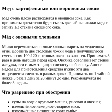
Мёд с картофельным или морковным соком
Мёд очень плохо растворяется в овощном соке. Как
принимать: достаточно будет съесть две чайные ложки меда и
запить 1/3 стакана овощного сока.
Мёд с овсяными хлопьями
Мелко перемолотые овсяные хлопья сварить на медленном
огне. Добавить две столовые ложки мёда в получившуюся
смесь весом 100-120 г готовых овсяных хлопьев. Принимать 3
раза в день натощак перед едой. Овсянка обволакивает стенки
желудка, тем самым защищая слизистую оболочку. Алоэ с
мёдом Для приготовления средства нужно эти два
ингредиента смешать в равных долях. Принимать по 1 чайной
ложке 3 раза в день за 20 минут до еды. Рекомендуется не
более 3 недель.
Что разрешено при обострении
супы на воде с крупами: манная, рисовая и овсяная;
измельчённое нежирное отварное мясо;
измельчённые нежирные сорта рыбы;