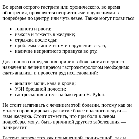
Во время острого гастрита или хронического, во время
обострения, проявляется неприятными ощущениями в
подреберье по центру, или чуть левее. Также могут появиться:
тошнота и рвота;
изжога и тяжесть в желудке;
отрыжка после еды;
проблемы с аппетитом и нарушения стула;
наличие неприятного привкуса во рту.
Для точного определения причин заболевания и верного
назначения лечения врачом-гастроэнтерологом необходимо
сдать анализы и провести ряд исследований:
анализы мочи, кала и крови;
УЗИ брюшной полости;
гастроскопия и тест на бактерию H. Pylori.
Не стоит затягивать с лечением этой болезни, потому как он
может спровоцировать развитие более опасного недуга —
язвы желудка. Стоит отметить, что при боли в левом
подреберье могут быть причиной другого заболевания —
панкреатит.
Гастрит встречается как повышенной, пониженной, так и