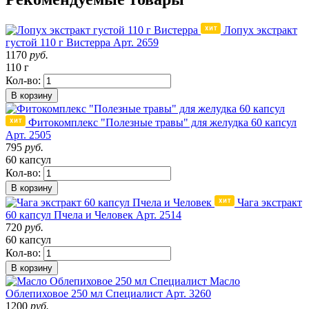
Лопух экстракт
густой 110 г Вистерра
Арт. 2659
1170
руб.
110 г
Кол-во:
В корзину
Фитокомплекс "Полезные травы" для желудка 60 капсул
Арт. 2505
795
руб.
60 капсул
Кол-во:
В корзину
Чага экстракт
60 капсул Пчела и Человек
Арт. 2514
720
руб.
60 капсул
Кол-во:
В корзину
Масло
Облепиховое 250 мл Специалист
Арт. 3260
1200
руб.