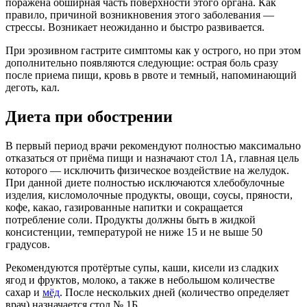
поражена обширная часть поверхности этого органа. Как
правило, причиной возникновения этого заболевания —
стрессы. Возникает неожиданно и быстро развивается.
При эрозивном гастрите симптомы как у острого, но при этом
дополнительно появляются следующие: острая боль сразу
после приема пищи, кровь в рвоте и темный, напоминающий
деготь, кал.
Диета при обострении
В первый период врачи рекомендуют полностью максимально
отказаться от приёма пищи и назначают стол 1А, главная цель
которого — исключить физическое воздействие на желудок.
При данной диете полностью исключаются хлебобулочные
изделия, кисломолочные продукты, овощи, соусы, пряности,
кофе, какао, газированные напитки и сокращается
потребление соли. Продукты должны быть в жидкой
консистенции, температурой не ниже 15 и не выше 50
градусов.
Рекомендуются протёртые супы, каши, кисели из сладких
ягод и фруктов, молоко, а также в небольшом количестве
сахар и
мёд
. После нескольких дней (количество определяет
врач) назначается стол № 1Б.