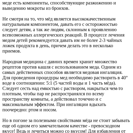
меде есть компоненты, способствующие разжижению и
выведению мокроты из бронхов.
Не смотря на то, что мёд является высококачественным
натуральным компонентом, давать его с осторожностью
следует детям, а так же людям, склонным к проявлению
всевозможных аллергических реакций. В процессе лечения
медом детей рекомендуется давать им не более 2-3 чайных
ложек продукта в день, причем делать это в несколько
приемов.
Народная медицина с давних времен хранит множество
рецептов против кашля с использованием меда. Одним из
самых действенных способов является медовая ингаляция.
Для проведения процедуры мед необходимо растворить в 40°
воде в соотношении: 5:1 (5 частей воды и 1 часть мёда).
Следует сесть над емкостью с раствором, накрыться чем-то
плотным, чтобы пар не распространялся по всему
пространству комнаты, а действовал точечно и с
максимальным эффектом. При ингаляции вдыхать
поочередно: ртом и носом.
Но в погоне за полезными свойствами мёда не стоит забывать
еще об одном его замечательном качестве - превосходном
вкусе! Ведь и лечиться можно со вкусом! Для избавления от