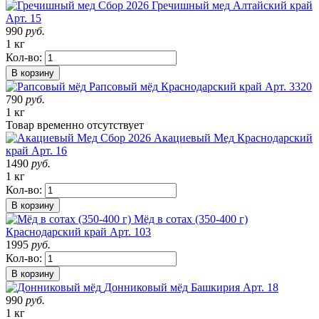
Сбор 2026
Гречишный мед
Алтайский край
Арт. 15
990
руб.
1 кг
Кол-во:
В корзину
Рапсовый мёд
Краснодарский край
Арт. 3320
790
руб.
1 кг
Товар
временно
отсутствует
Сбор 2026
Акациевый Мед
Краснодарский
край
Арт. 16
1490
руб.
1 кг
Кол-во:
В корзину
Мёд в сотах (350-400 г)
Краснодарский край
Арт. 103
1995
руб.
Кол-во:
В корзину
Донниковый мёд
Башкирия
Арт. 18
990
руб.
1 кг