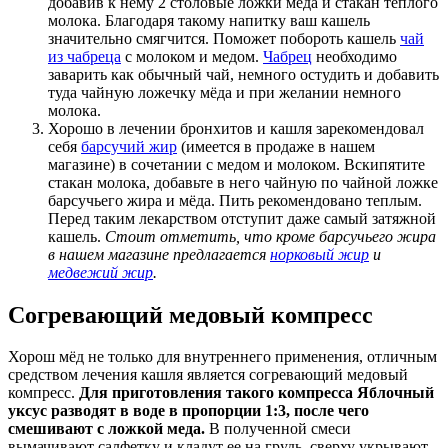
добавив к нему 2 столовые ложки меда и стакан теплого
молока. Благодаря такому напитку ваш кашель
значительно смягчится. Поможет побороть кашель
чай
из чабреца
с молоком и медом.
Чабрец
необходимо
заварить как обычный чай, немного остудить и добавить
туда чайную ложечку мёда и при желании немного
молока.
Хорошо в лечении бронхитов и кашля зарекомендовал
себя
барсучий жир
(имеется в продаже в нашем
магазине) в сочетании с медом и молоком. Вскипятите
стакан молока, добавьте в него чайную по чайной ложке
барсучьего жира и мёда. Пить рекомендовано теплым.
Перед таким лекарством отступит даже самый затяжной
кашель.
Стоит отметить, что кроме барсучьего жира
в нашем магазине предлагается
норковый жир
и
медвежий жир
.
Cогревающий медовый компресс
Хорош мёд не только для внутреннего применения, отличным
средством лечения кашля является согревающий медовый
компресс.
Для приготовления такого компресса Яблочный
уксус разводят в воде в пропорции 1:3, после чего
смешивают с ложкой меда.
В полученной смеси
вымачивают салфетку и кладут ее на грудь, сверху укрывают