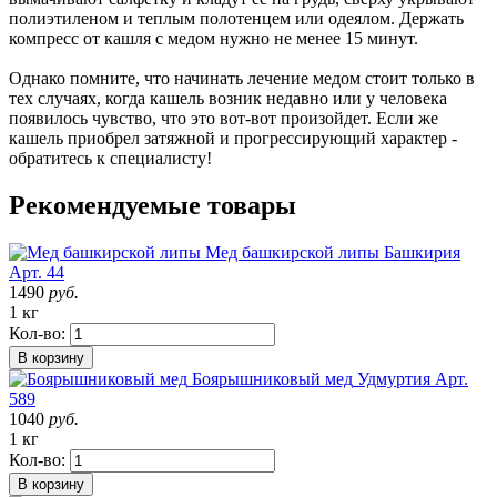
полиэтиленом и теплым полотенцем или одеялом. Держать
компресс от кашля с медом нужно не менее 15 минут.
Однако помните, что начинать лечение медом стоит только в
тех случаях, когда кашель возник недавно или у человека
появилось чувство, что это вот-вот произойдет. Если же
кашель приобрел затяжной и прогрессирующий характер -
обратитесь к специалисту!
Рекомендуемые товары
Мед башкирской липы
Башкирия
Арт. 44
1490
руб.
1 кг
Кол-во:
В корзину
Боярышниковый мед
Удмуртия
Арт.
589
1040
руб.
1 кг
Кол-во:
В корзину