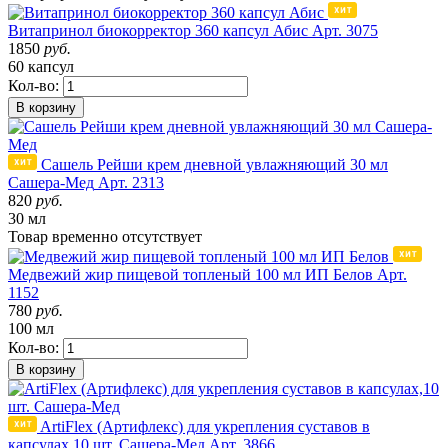
Витапринол биокорректор 360 капсул Абис
Арт. 3075
1850
руб.
60 капсул
Кол-во:
В корзину
Сашель Рейши крем дневной увлажняющий 30 мл
Сашера-Мед
Арт. 2313
820
руб.
30 мл
Товар
временно
отсутствует
Медвежий жир пищевой топленый 100 мл ИП Белов
Арт.
1152
780
руб.
100 мл
Кол-во:
В корзину
ArtiFlex (Артифлекс) для укрепления суставов в
капсулах,10 шт. Сашера-Мед
Арт. 3866