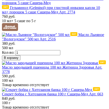
Гельминол (Gelminol) при глистной инвазии капли 10
мл+ порошок 5 саше Сашера-Мед
Арт. 2774
760
руб.
10 мл+ 5 саше по 5 г
Масло Льняное
"Вологодское" 500 мл
Арт. 2516
380
руб.
500 мл
Кол-во:
В корзину
Масло зародышей пшеницы 100 мл Житница Здоровья
Арт.
3778
590
руб.
100 мл
Товар
временно
отсутствует
Секрет бобра с Хитозаном банка 100 г Сашера-Мед
Арт. 663
840
руб.
100 г
Товар
временно
отсутствует