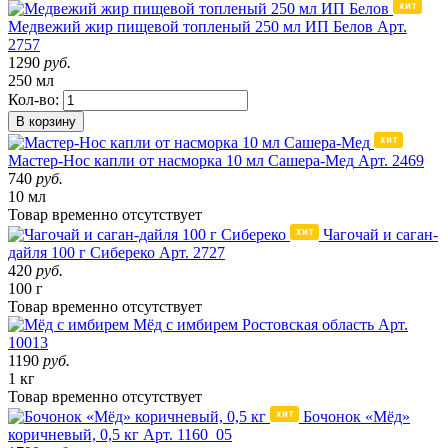
Медвежий жир пищевой топленый 250 мл ИП Белов
Арт.
2757
1290
руб.
250 мл
Кол-во:
В корзину
Мастер-Нос капли от насморка 10 мл Сашера-Мед
Арт. 2469
740
руб.
10 мл
Товар
временно
отсутствует
Чагочай и саган-
дайля 100 г Сибереко
Арт. 2727
420
руб.
100 г
Товар
временно
отсутствует
Мёд с имбирем
Ростовская область
Арт.
10013
1190
руб.
1 кг
Товар
временно
отсутствует
Бочонок «Мёд»
коричневый, 0,5 кг
Арт. 1160_05