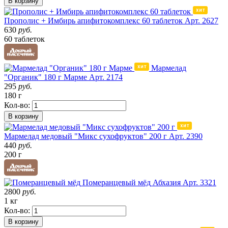
В корзину
Прополис + Имбирь апифитокомплекс 60 таблеток
Арт. 2627
630
руб.
60 таблеток
Мармелад
"Органик" 180 г Марме
Арт. 2174
295
руб.
180 г
Кол-во:
В корзину
Мармелад медовый "Микс сухофруктов" 200 г
Арт. 2390
440
руб.
200 г
Померанцевый мёд
Абхазия
Арт. 3321
2800
руб.
1 кг
Кол-во:
В корзину