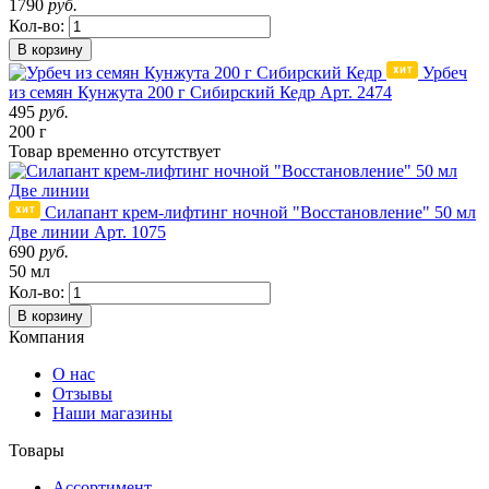
1790
руб.
Кол-во:
В корзину
Урбеч
из семян Кунжута 200 г Сибирский Кедр
Арт. 2474
495
руб.
200 г
Товар
временно
отсутствует
Силапант крем-лифтинг ночной "Восстановление" 50 мл
Две линии
Арт. 1075
690
руб.
50 мл
Кол-во:
В корзину
Компания
О нас
Отзывы
Наши магазины
Товары
Ассортимент