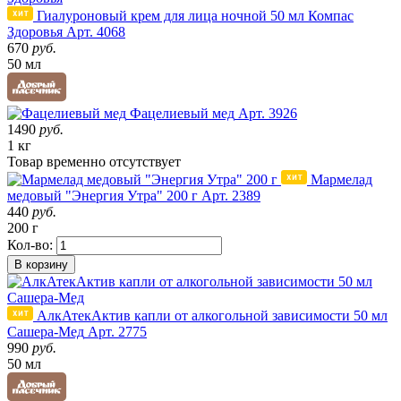
Гиалуроновый крем для лица ночной 50 мл Компас
Здоровья
Арт. 4068
670
руб.
50 мл
Фацелиевый мед
Арт. 3926
1490
руб.
1 кг
Товар
временно
отсутствует
Мармелад
медовый "Энергия Утра" 200 г
Арт. 2389
440
руб.
200 г
Кол-во:
В корзину
АлкАтекАктив капли от алкогольной зависимости 50 мл
Сашера-Мед
Арт. 2775
990
руб.
50 мл