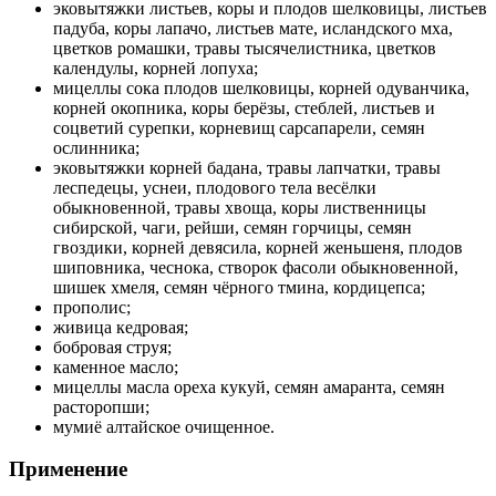
эковытяжки листьев, коры и плодов шелковицы, листьев
падуба, коры лапачо, листьев мате, исландского мха,
цветков ромашки, травы тысячелистника, цветков
календулы, корней лопуха;
мицеллы сока плодов шелковицы, корней одуванчика,
корней окопника, коры берёзы, стеблей, листьев и
соцветий сурепки, корневищ сарсапарели, семян
ослинника;
эковытяжки корней бадана, травы лапчатки, травы
леспедецы, уснеи, плодового тела весёлки
обыкновенной, травы хвоща, коры лиственницы
сибирской, чаги, рейши, семян горчицы, семян
гвоздики, корней девясила, корней женьшеня, плодов
шиповника, чеснока, створок фасоли обыкновенной,
шишек хмеля, семян чёрного тмина, кордицепса;
прополис;
живица кедровая;
бобровая струя;
каменное масло;
мицеллы масла ореха кукуй, семян амаранта, семян
расторопши;
мумиё алтайское очищенное.
Применение