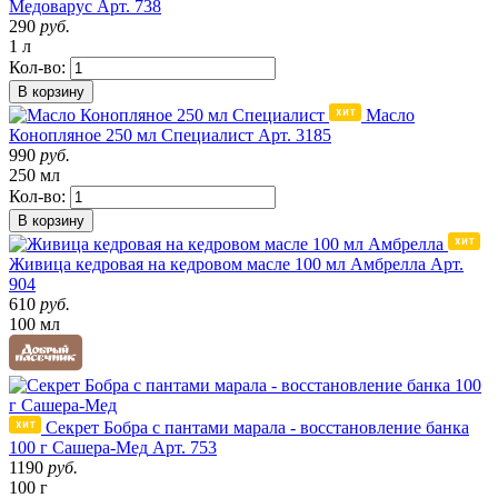
Медоварус
Арт. 738
290
руб.
1 л
Кол-во:
В корзину
Масло
Конопляное 250 мл Специалист
Арт. 3185
990
руб.
250 мл
Кол-во:
В корзину
Живица кедровая на кедровом масле 100 мл Амбрелла
Арт.
904
610
руб.
100 мл
Секрет Бобра с пантами марала - восстановление банка
100 г Сашера-Мед
Арт. 753
1190
руб.
100 г