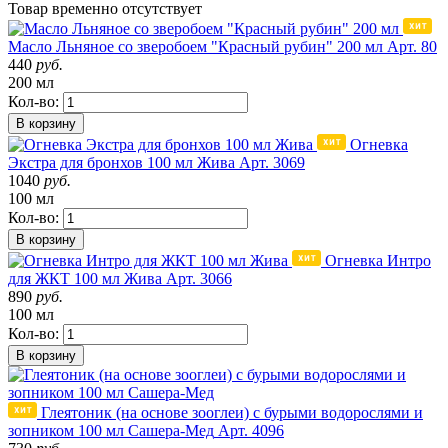
Товар
временно
отсутствует
Масло Льняное со зверобоем "Красный рубин" 200 мл
Арт. 80
440
руб.
200 мл
Кол-во:
В корзину
Огневка
Экстра для бронхов 100 мл Жива
Арт. 3069
1040
руб.
100 мл
Кол-во:
В корзину
Огневка Интро
для ЖКТ 100 мл Жива
Арт. 3066
890
руб.
100 мл
Кол-во:
В корзину
Глеятоник (на основе зооглеи) с бурыми водорослями и
зопником 100 мл Сашера-Мед
Арт. 4096