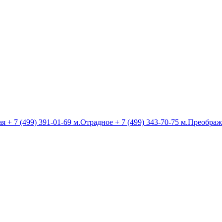
ая
+ 7 (499) 391-01-69
м.Отрадное
+ 7 (499) 343-70-75
м.Преображ