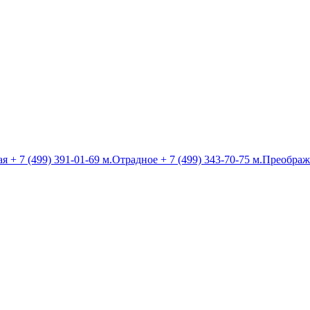
ая
+ 7 (499) 391-01-69
м.Отрадное
+ 7 (499) 343-70-75
м.Преображ