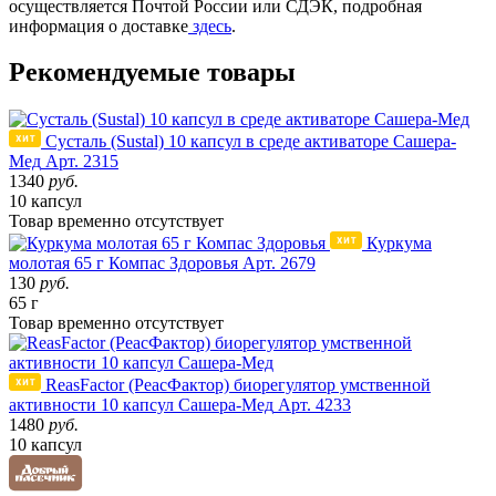
осуществляется Почтой России или СДЭК, подробная
информация о доставке
здесь
.
Рекомендуемые товары
Сусталь (Sustal) 10 капсул в среде активаторе Сашера-
Мед
Арт. 2315
1340
руб.
10 капсул
Товар
временно
отсутствует
Куркума
молотая 65 г Компас Здоровья
Арт. 2679
130
руб.
65 г
Товар
временно
отсутствует
ReasFactor (РеасФактор) биорегулятор умственной
активности 10 капсул Сашера-Мед
Арт. 4233
1480
руб.
10 капсул