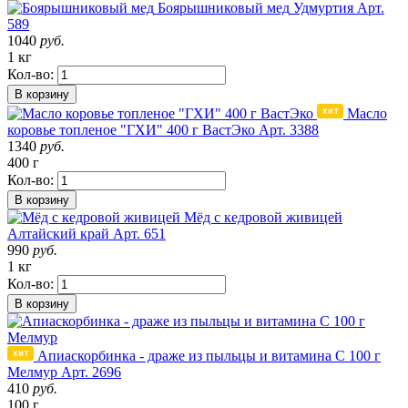
Боярышниковый мед
Удмуртия
Арт.
589
1040
руб.
1 кг
Кол-во:
В корзину
Масло
коровье топленое "ГХИ" 400 г ВастЭко
Арт. 3388
1340
руб.
400 г
Кол-во:
В корзину
Мёд с кедровой живицей
Алтайский край
Арт. 651
990
руб.
1 кг
Кол-во:
В корзину
Апиаскорбинка - драже из пыльцы и витамина С 100 г
Мелмур
Арт. 2696
410
руб.
100 г