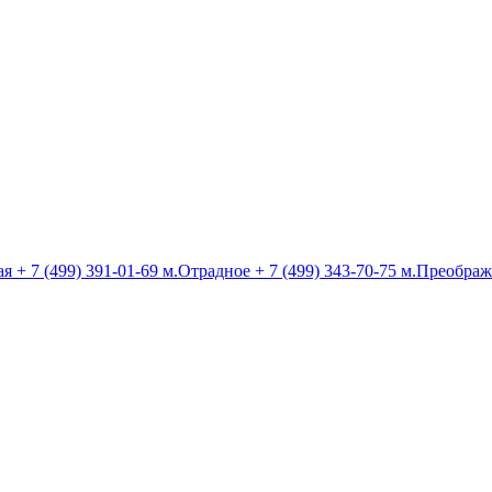
ая
+ 7 (499) 391-01-69
м.Отрадное
+ 7 (499) 343-70-75
м.Преображ