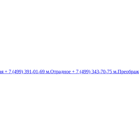
ая
+ 7 (499) 391-01-69
м.Отрадное
+ 7 (499) 343-70-75
м.Преображ