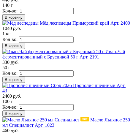
140 г
Кол-во:
В корзину
Мёд леспедецы
Приморский край
Арт. 2400
1040
руб.
1 кг
Кол-во:
В корзину
Иван-Чай
ферментированный с Брусникой 50 г
Арт. 2191
330
руб.
50 г
Кол-во:
В корзину
Сбор 2026
Прополис пчелиный
Арт.
43
2400
руб.
100 г
Кол-во:
В корзину
Масло Льняное 250
мл Специалист
Арт. 1023
460
руб.