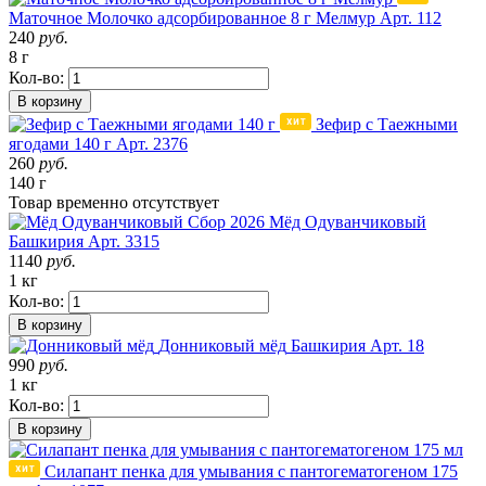
Маточное Молочко адсорбированное 8 г Мелмур
Арт. 112
240
руб.
8 г
Кол-во:
В корзину
Зефир с Таежными
ягодами 140 г
Арт. 2376
260
руб.
140 г
Товар
временно
отсутствует
Сбор 2026
Мёд Одуванчиковый
Башкирия
Арт. 3315
1140
руб.
1 кг
Кол-во:
В корзину
Донниковый мёд
Башкирия
Арт. 18
990
руб.
1 кг
Кол-во:
В корзину
Силапант пенка для умывания с пантогематогеном 175