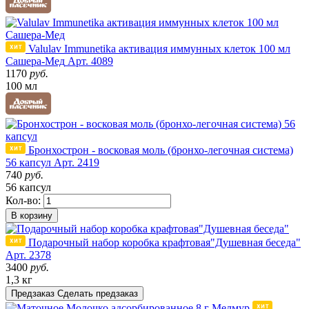
Valulav Immunetika активация иммунных клеток 100 мл
Сашера-Мед
Арт. 4089
1170
руб.
100 мл
Бронхострон - восковая моль (бронхо-легочная система)
56 капсул
Арт. 2419
740
руб.
56 капсул
Кол-во:
В корзину
Подарочный набор коробка крафтовая"Душевная беседа"
Арт. 2378
3400
руб.
1,3 кг
Предзаказ
Сделать предзаказ