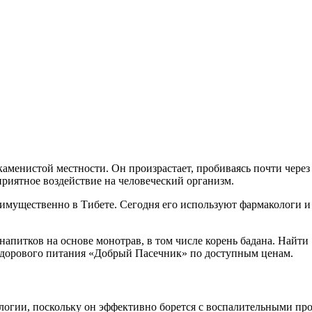
и каменистой местности. Он произрастает, пробиваясь почти че
риятное воздействие на человеческий организм.
еимущественно в Тибете. Сегодня его используют фармакологи и
питков на основе монотрав, в том числе корень бадана. Найти 
 здорового питания «Добрый Пасечник» по доступным ценам.
ологии, поскольку он эффективно борется с воспалительными пр