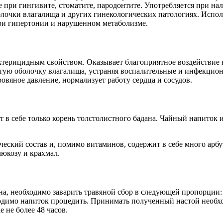
е при гингивите, стоматите, пародонтите. Употребляется при на
олочки влагалища и других гинекологических патологиях. Испол
ри гипертонии и нарушенном метаболизме.
терицидным свойством. Оказывает благоприятное воздействие 
стую оболочку влагалища, устраняя воспалительные и инфекцион
вяное давление, нормализует работу сердца и сосудов.
 в себе только корень толстолистного бадана. Чайный напиток 
ческий состав и, помимо витаминов, содержит в себе много арб
люкозу и крахмал.
а, необходимо заварить травяной сбор в следующей пропорции: 1
одимо напиток процедить. Принимать полученный настой необход
 не более 48 часов.