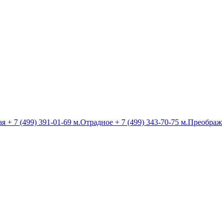
ая
+ 7 (499) 391-01-69
м.Отрадное
+ 7 (499) 343-70-75
м.Преображ