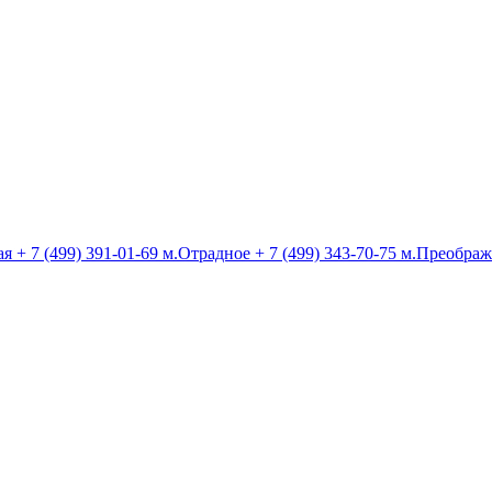
ая
+ 7 (499) 391-01-69
м.Отрадное
+ 7 (499) 343-70-75
м.Преображ