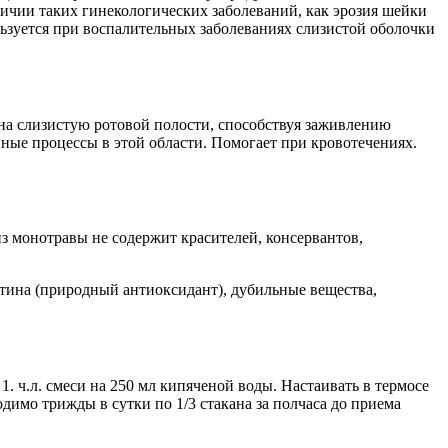
личии таких гинекологических заболеваний, как эрозия шейки
ьзуется при воспалительных заболеваниях слизистой оболочки
на слизистую ротовой полости, способствуя заживлению
ные процессы в этой области. Помогает при кровотечениях.
из монотравы не содержит красителей, консервантов,
утина (природный антиоксидант), дубильные вещества,
. ч.л. смеси на 250 мл кипяченой воды. Настаивать в термосе
имо трижды в сутки по 1/3 стакана за полчаса до приема