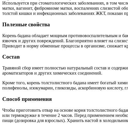
Используется при стоматологических заболеваниях, в том числ
матки, вагинит, фибромиоме матки, воспалениях слизистой об
толстой кишки и инфекционных заболеваниях ЖКТ, показан п
Полезные свойства
Корень бадана обладает мощным противовоспалительным и бак
язвочек и других повреждений. Благоприятно влияет на слизи
Приводит в норму обменные процессы в организме, снижает кро
Состав
Травяной сбор имеет полностью натуральный состав и содержит
ароматизаторов и других химических соединений.
Кроме того, корень толстолистного бадана имеет богатый хими
полифенолы, изокумарин, гликозиды, аскорбиновую кислоту, г
Способ применения
Чтобы приготовить отвар на основе корня толстолистного бадан
или термокружке в течение 2 часов. Перед применением необх
пищи (дозировка для взрослых). Хранить настой в холодильнике