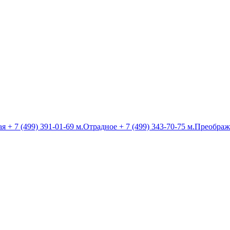
ая
+ 7 (499) 391-01-69
м.Отрадное
+ 7 (499) 343-70-75
м.Преображ