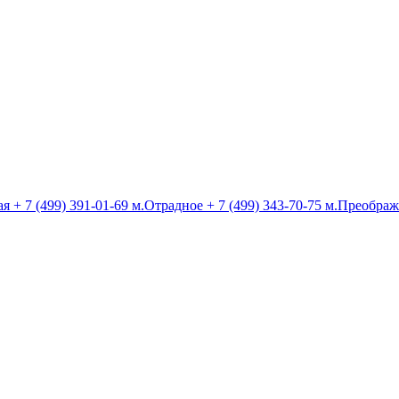
ая
+ 7 (499) 391-01-69
м.Отрадное
+ 7 (499) 343-70-75
м.Преображ