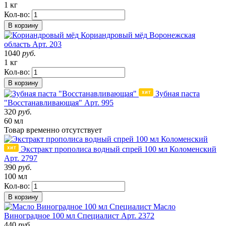
1 кг
Кол-во:
В корзину
Кориандровый мёд
Воронежская
область
Арт. 203
1040
руб.
1 кг
Кол-во:
В корзину
Зубная паста
"Восстанавливающая"
Арт. 995
320
руб.
60 мл
Товар
временно
отсутствует
Экстракт прополиса водный спрей 100 мл Коломенский
Арт. 2797
390
руб.
100 мл
Кол-во:
В корзину
Масло
Виноградное 100 мл Специалист
Арт. 2372
440
руб.