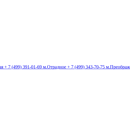
ая
+ 7 (499) 391-01-69
м.Отрадное
+ 7 (499) 343-70-75
м.Преображ