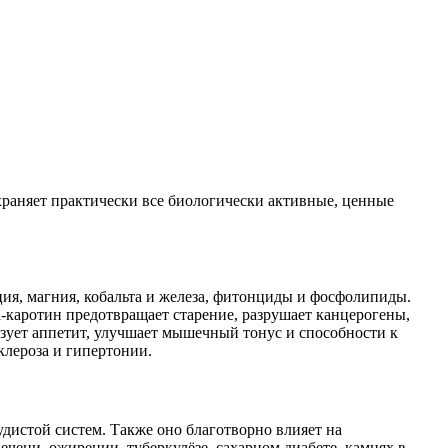
храняет практически все биологически активные, ценные
ция, магния, кобальта и железа, фитонциды и фосфолипиды.
а-каротин предотвращает старение, разрушает канцерогены,
изует аппетит, улучшает мышечный тонус и способности к
клероза и гипертонии.
дистой систем. Также оно благотворно влияет на
чени, ожирении, туберкулёзе, сахарном диабете, камнях в