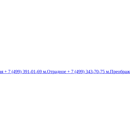
ая
+ 7 (499) 391-01-69
м.Отрадное
+ 7 (499) 343-70-75
м.Преображ