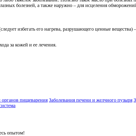
лазных болезней, а также наружно – для исцеления обморожений
следует избегать его нагрева, разрушающего ценные вещества) –
хода за кожей и ее лечения.
 органов пищеварения
Заболевания печени и желчного пузыря
З
система
есь опытом!