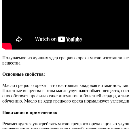
Получаемое из лучших ядер грецкого ореха масло изготавлива
вещества.
Основные свойства:
Масло грецкого ореха – это настоящая кладовая витаминов, та
Полезные вещества в этом масле улучшают обмен веществ, сост
способствует профилактике инсультов и болезней сердца, а ти
обучению. Масло из ядер грецкого ореха нормализует углевод
Показания к применению:
Рекомендуется употреблять масло грецкого ореха с целью улу
пищеварение, поддерживает силы людей, перенесших операцию л