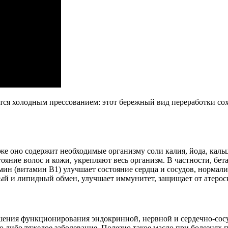
ется холодным прессованием: этот бережный вид переработки со
кже оно содержит необходимые организму соли калия, йода, каль
ояние волос и кожи, укрепляют весь организм. В частности, бет
амин (витамин В1) улучшает состояние сердца и сосудов, нормал
ный и липидный обмен, улучшает иммунитет, защищает от атерос
чшения функционирования эндокринной, нервной и сердечно-сосу
ибо тяжелое заболевание. Полезно такое масло при болезнях пе