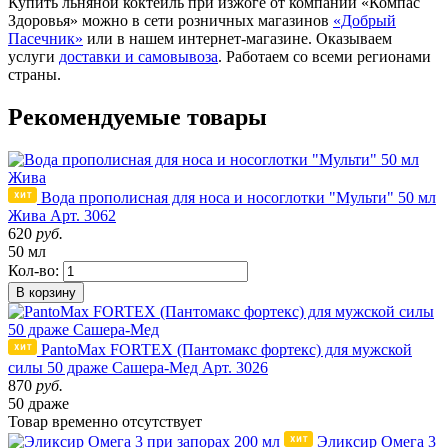
Купить льняной коктейль при изжоге от компании «Компас
Здоровья» можно в сети розничных магазинов
«Добрый
Пасечник»
или в нашем интернет-магазине. Оказываем
услуги
доставки и самовывоза
. Работаем со всеми регионами
страны.
Рекомендуемые товары
Вода прополисная для носа и носоглотки "Мульти" 50 мл
Жива
Арт. 3062
620
руб.
50 мл
Кол-во:
В корзину
PantoMax FORTEX (Пантомакс фортекс) для мужской
силы 50 драже Сашера-Мед
Арт. 3026
870
руб.
50 драже
Товар
временно
отсутствует
Эликсир Омега 3