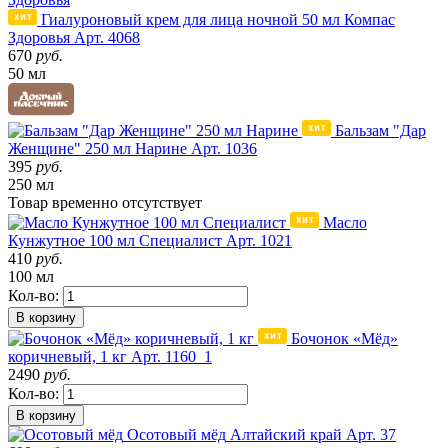
Гиалуроновый крем для лица ночной 50 мл Компас
Здоровья
Арт. 4068
670
руб.
50 мл
Бальзам "Дар
Женщине" 250 мл Нарине
Арт. 1036
395
руб.
250 мл
Товар
временно
отсутствует
Масло
Кунжутное 100 мл Специалист
Арт. 1021
410
руб.
100 мл
Кол-во:
В корзину
Бочонок «Мёд»
коричневый, 1 кг
Арт. 1160_1
2490
руб.
Кол-во:
В корзину
Осотовый мёд
Алтайский край
Арт. 37