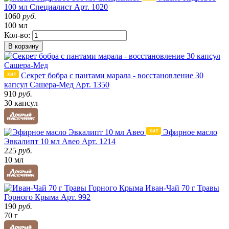
100 мл Специалист
Арт. 1020
1060
руб.
100 мл
Кол-во:
В корзину
Секрет бобра с пантами марала - восстановление 30
капсул Сашера-Мед
Арт. 1350
910
руб.
30 капсул
Эфирное масло
Эвкалипт 10 мл Авео
Арт. 1214
225
руб.
10 мл
Иван-Чай 70 г Травы
Горного Крыма
Арт. 992
190
руб.
70 г