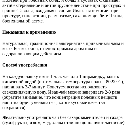
Полезен при головных болях и болях в суставах Оказывает
актибактериальное и антивирусное действие при простудах и
гриппе.Таволга, входящая в состав Иван-чая помогает при
простуде, гипертонии, ревматизме, сахарном диабете II типа,
бронхиальной астме.
Показания к применению
Натуральная, традиционная альтернатива привычным чаям и
кофе. Без кофеина, с неповторимым ароматом и
оздоравливающим действием.
Способ употребления
На каждую чашку взять 1 ч. л. чая или 1 пирамидку, залить
кипяченой водой (оптимальная температура воды – 80-90°С),
настаивать 3-7 минут. Советуем всегда использовать
свежекипяченую воду. Иван-чай можно заваривать 2-3 раза
(обратите внимание, что концентрация полезных веществ
напитка будет уменьшаться, хотя вкусовые качества
сохранятся).
Желательно употреблять чай без сахарозаменителей и сахара
(сухофрукты, изюм, мед, халва отлично дополняют чаепитие).