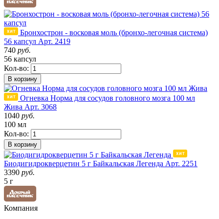
Бронхострон - восковая моль (бронхо-легочная система)
56 капсул
Арт. 2419
740
руб.
56 капсул
Кол-во:
В корзину
Огневка Норма для сосудов головного мозга 100 мл
Жива
Арт. 3068
1040
руб.
100 мл
Кол-во:
В корзину
Биодигидрокверцетин 5 г Байкальская Легенда
Арт. 2251
3390
руб.
5 г
Компания