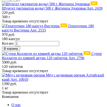
Шунгит (активатор воды) 500 г Житница Здоровья
Арт. 2439
220
руб.
500 г
Товар
временно
отсутствует
Гепатотрин 180
капсул Вистерра
Арт. 2533
970
руб.
180 капсул
Кол-во:
В корзину
Супер
Коллаген из хрящей акулы 120 таблеток
Арт. 2796
5900
руб.
120 таблеток
Товар
временно
отсутствует
Мёд с кедровым орехом
Алтайский
край
Арт. 10010
1390
руб.
1 кг
Товар
временно
отсутствует
Компания
О нас