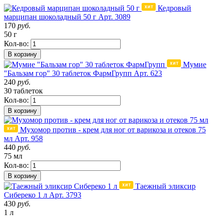
Кедровый
марципан шоколадный 50 г
Арт. 3089
170
руб.
50 г
Кол-во:
В корзину
Мумие
"Бальзам гор" 30 таблеток ФармГрупп
Арт. 623
240
руб.
30 таблеток
Кол-во:
В корзину
Мухомор против - крем для ног от варикоза и отеков 75
мл
Арт. 958
440
руб.
75 мл
Кол-во:
В корзину
Таежный эликсир
Сибереко 1 л
Арт. 3793
430
руб.
1 л