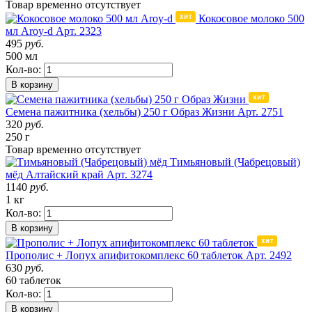
Товар
временно
отсутствует
Кокосовое молоко 500
мл Aroy-d
Арт. 2323
495
руб.
500 мл
Кол-во:
В корзину
Семена пажитника (хельбы) 250 г Образ Жизни
Арт. 2751
320
руб.
250 г
Товар
временно
отсутствует
Тимьяновый (Чабрецовый)
мёд
Алтайский край
Арт. 3274
1140
руб.
1 кг
Кол-во:
В корзину
Прополис + Лопух апифитокомплекс 60 таблеток
Арт. 2492
630
руб.
60 таблеток
Кол-во:
В корзину