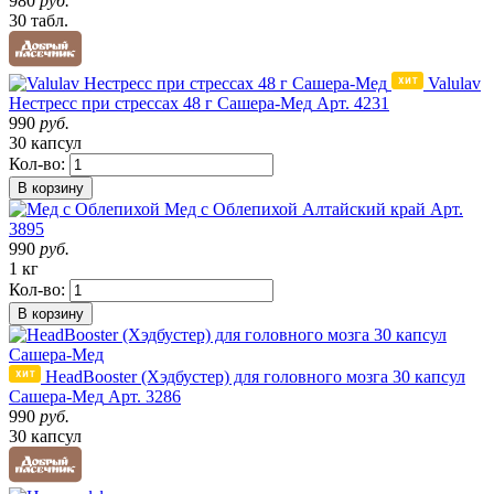
980
руб.
30 табл.
Valulav
Нестресс при стрессах 48 г Сашера-Мед
Арт. 4231
990
руб.
30 капсул
Кол-во:
В корзину
Мед с Облепихой
Алтайский край
Арт.
3895
990
руб.
1 кг
Кол-во:
В корзину
HeadBooster (Хэдбустер) для головного мозга 30 капсул
Сашера-Мед
Арт. 3286
990
руб.
30 капсул