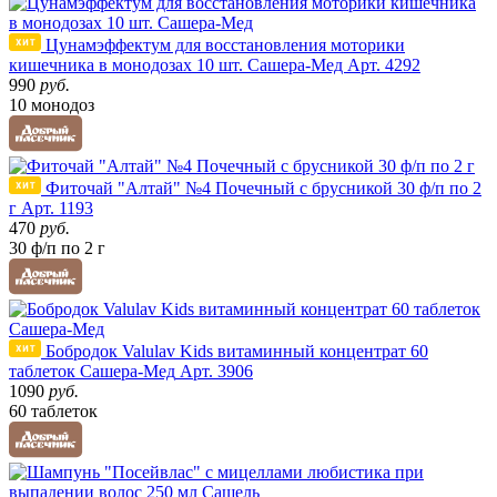
Цунамэффектум для восстановления моторики
кишечника в монодозах 10 шт. Сашера-Мед
Арт. 4292
990
руб.
10 монодоз
Фиточай "Алтай" №4 Почечный с брусникой 30 ф/п по 2
г
Арт. 1193
470
руб.
30 ф/п по 2 г
Бобродок Valulav Kids витаминный концентрат 60
таблеток Сашера-Мед
Арт. 3906
1090
руб.
60 таблеток