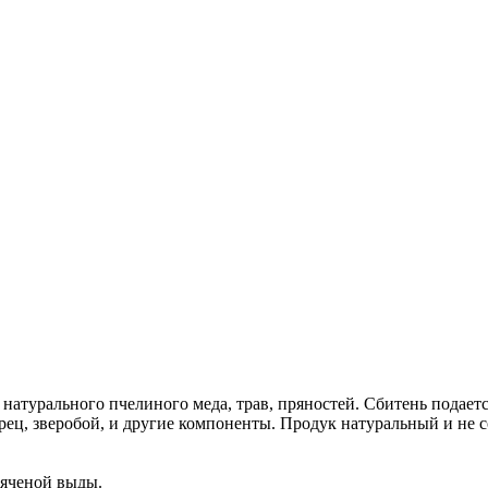
атурального пчелиного меда, трав, пряностей. Сбитень подается
брец, зверобой, и другие компоненты. Продук натуральный и не 
пяченой выды.