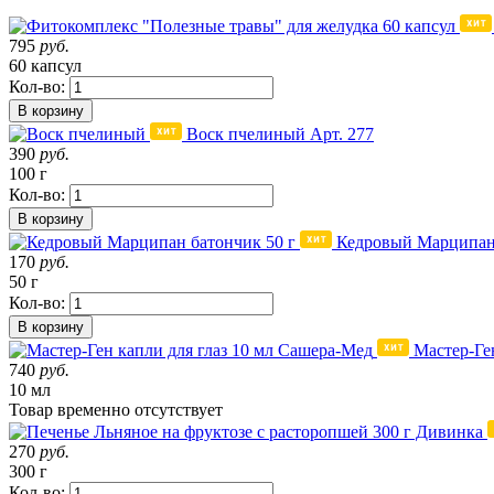
795
руб.
60 капсул
Кол-во:
В корзину
Воск пчелиный
Арт. 277
390
руб.
100 г
Кол-во:
В корзину
Кедровый Марципан 
170
руб.
50 г
Кол-во:
В корзину
Мастер-Ге
740
руб.
10 мл
Товар
временно
отсутствует
270
руб.
300 г
Кол-во: