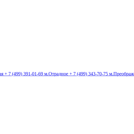
ая
+ 7 (499) 391-01-69
м.Отрадное
+ 7 (499) 343-70-75
м.Преображ