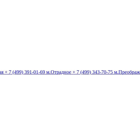
ая
+ 7 (499) 391-01-69
м.Отрадное
+ 7 (499) 343-70-75
м.Преображ