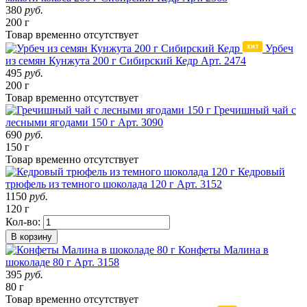
380
руб.
200 г
Товар
временно
отсутствует
Урбеч
из семян Кунжута 200 г Сибирский Кедр
Арт. 2474
495
руб.
200 г
Товар
временно
отсутствует
Гречишный чай с
лесными ягодами 150 г
Арт. 3090
690
руб.
150 г
Товар
временно
отсутствует
Кедровый
трюфель из темного шоколада 120 г
Арт. 3152
1150
руб.
120 г
Кол-во:
В корзину
Конфеты Малина в
шоколаде 80 г
Арт. 3158
395
руб.
80 г
Товар
временно
отсутствует