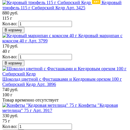
Кедровый
трюфель 115 г Сибирский Кедр
Арт. 3425
880
руб.
115 г
Кол-во:
В корзину
Кедровый марципан с
кокосом 40 г
Арт. 3799
170
руб.
40 г
Кол-во:
В корзину
Шоколад цветной с Фисташками и Кеедровым орехом 100 г
Сибирский Кедр
Арт. 3896
740
руб.
100 г
Товар
временно
отсутствует
Конфеты "Кедровая
метелица" 75 г
Арт. 3917
330
руб.
75 г
Кол-во: