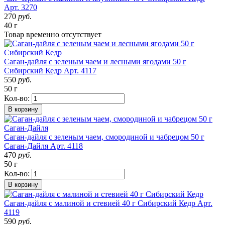
Арт. 3270
270
руб.
40 г
Товар
временно
отсутствует
Саган-дайля с зеленым чаем и лесными ягодами 50 г
Сибирский Кедр
Арт. 4117
550
руб.
50 г
Кол-во:
В корзину
Саган-дайля с зеленым чаем, смородиной и чабрецом 50 г
Саган-Дайля
Арт. 4118
470
руб.
50 г
Кол-во:
В корзину
Саган-дайля с малиной и стевией 40 г Сибирский Кедр
Арт.
4119
590
руб.