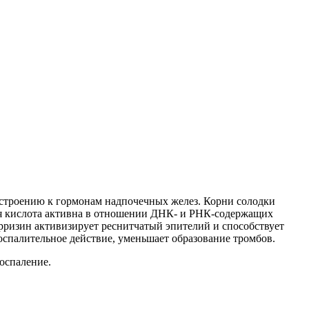
о строению к гормонам надпочечных
желез
. Корни солодки
я кислота активна в отношении ДНК- и РНК-
содержащих
рризин активизирует реснитчатый эпителий и способствует
оспалительное действие, уменьшает образование тромбов.
оспаление.