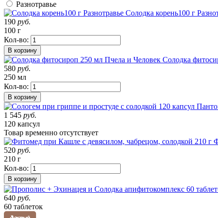
Разнотравье
Солодка корень100 г Разно
190
руб.
100 г
Кол-во:
В корзину
Солодка фитоси
580
руб.
250 мл
Кол-во:
В корзину
1 545
руб.
120 капсул
Товар
временно
отсутствует
Ф
520
руб.
210 г
Кол-во:
В корзину
640
руб.
60 таблеток