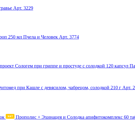
травье
Арт. 3229
роп 250 мл Пчела и Человек
Арт. 3774
Сологем при гриппе и простуде с солодкой 120 капсул П
итомед при Кашле с девясилом, чабрецом, солодкой 210 г
Арт. 
Прополис + Эхинацея и Солодка апифитокомплекс 60 та