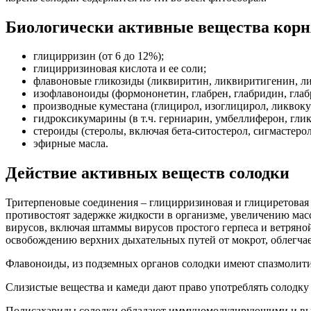
Биологически активные вещества корн
глицирризин (
от
6 до 12%);
глицирризиновая кислота и ее соли;
флавоновые гликозиды (
ликвиритин
, ликвиритигенин, л
изофлавоноиды (
формононетин
, глабрен, глабридин, глаб
производные куместана (
глицирол
, изоглицирол, ликвок
гидроксикумарины (
в
т.
ч
. герниарин, умбеллиферон, гли
стероиды (
стеролы
, включая бета-
ситостерол
, сигмастерол
эфирные масла.
Действие активных веществ солодки
Тритерпеновые соединения – глицирризиновая и глициретовая
противостоят задержке жидкости в организме, увеличению ма
вирусов, включая штаммы вирусов простого герпеса и ветряно
освобождению верхних дыхательных путей от мокрот, облегчае
Флавоноиды, из подземных органов солодки имеют спазмолити
Слизистые вещества и камеди дают право употреблять
солодку
Полисахариды
солодки
обладают иммуномодулирующими и вы