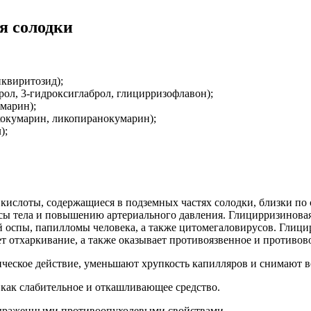
я
солодки
иквиритозид);
рол, 3-
гидроксиглаброл
, глицирризофлавон);
умарин);
кокумарин, ликопиранокумарин);
);
 кислоты, содержащиеся в подземных частях солодки, близки п
ссы тела и повышению артериального давления. Глицирризинова
й оспы, папилломы человека, а также цитомегаловирусов. Глици
т отхаркивание, а также оказывает противоязвенное и противов
ческое действие, уменьшают хрупкость капилляров и снимают в
как слабительное и откашливающее средство.
раженными противоопухолевыми свойствами.