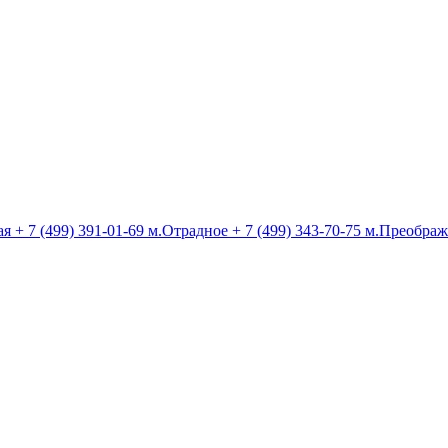
ая
+ 7 (499) 391-01-69
м.Отрадное
+ 7 (499) 343-70-75
м.Преображ