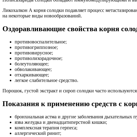
Ликохалкон А корня солодки подавляет процесс метастазирова
на некоторые виды новообразований.
Оздоравливающие свойства корня соло
противовоспалительное;
противогриппозное;
противовирусное;
противолихорадочное;
болеутоляющее;
обволакивающее;
отхаркивающее;
легкое слабительное средство.
Порошок, густой экстракт и сироп солодки часто
используются
Показания к применению средств с кор
бронхиальная
астма и другие заболевания дыхательных п
язва
желудка и двенадцатиперстной кишки;
комплексная
терапия герпеса;
аллергический
ринит;