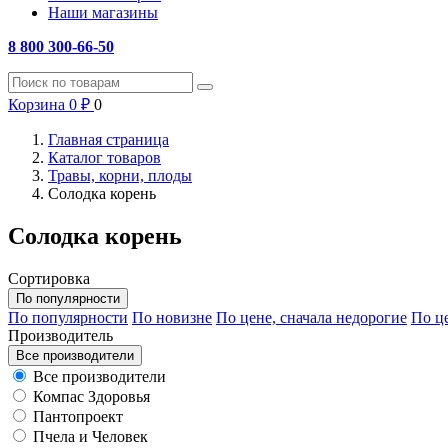
Наши магазины
8 800 300-66-50
Корзина
0
₽
0
Главная страница
Каталог товаров
Травы, корни, плоды
Солодка корень
Солодка корень
Сортировка
По популярности
По популярности
По новизне
По цене, сначала недорогие
По це
Производитель
Все производители
Все производители
Компас Здоровья
Пантопроект
Пчела и Человек