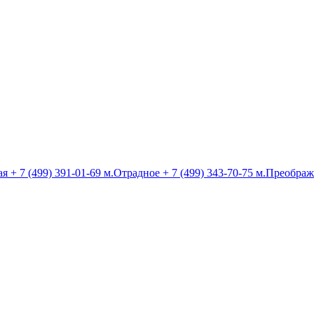
ая
+ 7 (499) 391-01-69
м.Отрадное
+ 7 (499) 343-70-75
м.Преображ