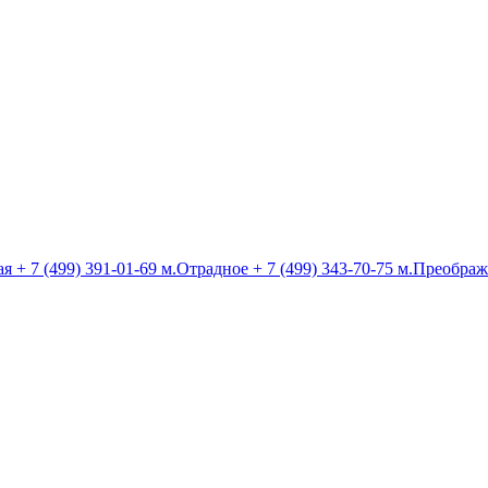
ая
+ 7 (499) 391-01-69
м.Отрадное
+ 7 (499) 343-70-75
м.Преображ