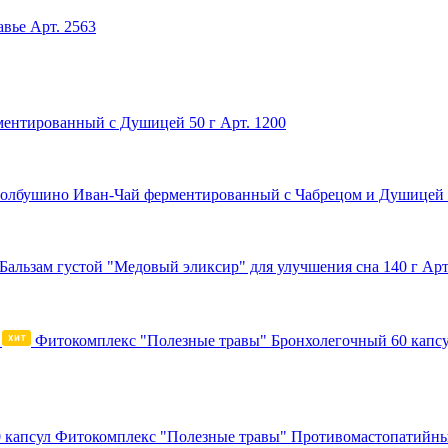
авье
Арт. 2563
ментированный с Душицей 50 г
Арт. 1200
Иван-Чай ферментированный с Чабрецом и Душицей 
Бальзам густой "Медовый эликсир" для улучшения сна 140 г
Арт
Фитокомплекс "Полезные травы" Бронхолегочный 60 капс
Фитокомплекс "Полезные травы" Противомастопатийны