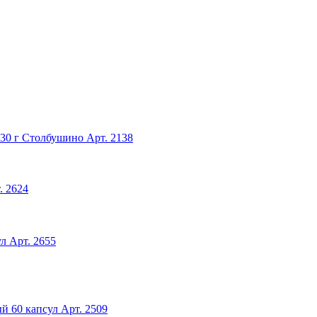
30 г Столбушино
Арт. 2138
. 2624
ул
Арт. 2655
й 60 капсул
Арт. 2509