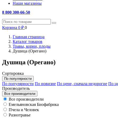
Наши магазины
8 800 300-66-50
Корзина
0
₽
0
Главная страница
Каталог товаров
Травы, корни, плоды
Душица (Орегано)
Душица (Орегано)
Сортировка
По популярности
По популярности
По новизне
По цене, сначала недорогие
По це
Производитель
Все производители
Все производители
Емельяновская Биофабрика
Пчела и Человек
Разнотравье