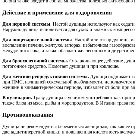
но она также входит в состав множества полезных фитосборов
Действие и применение для оздоровления
Для нервной системы.
Настой душицы используют как седатив
Наружно душица используется для сухих и влажных компрессов
Для пищеварительной системы
. Настой или отвар душицы ис
воспалении печени, желтухе, запорах, избыточном газообразов
желудочного сока, а также обладает желчегонным и диуретиче
Для бронхолегочной системы.
Отхаркивающее действие душицы
потогонное средство. Помогает душица и при коклюше.
Для женской репродуктивной системы.
Душица поднимает то
при ПМС, излишней сексуальной возбудимости, используется ка
женщин в климактерическом периоде, избавляет от боли при м
В кулинарии.
Траву душицы с успехом употребляют как припра
также блюд из мяса, рыбы и морепродуктов. В Италии трава по
Противопоказания
Душица не рекомендуется беременным женщинам, так как ее п
двенадцатиперстной кишки и повышенная кислотность желудоч