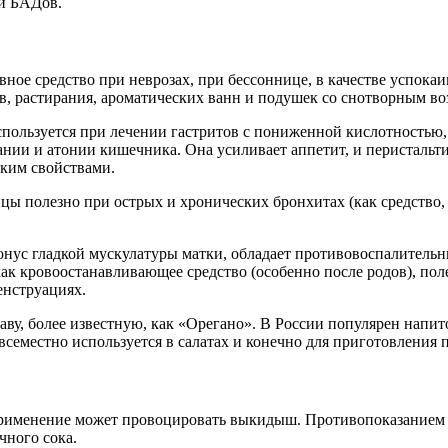
 и БАДов.
ное средство при неврозах, при бессоннице, в качестве успока
, растирания, ароматических ванн и подушек со снотворным во
пользуется при лечении гастритов с пониженной кислотностью, 
ании и атонии кишечника. Она усиливает аппетит, и перистальт
ским свойствами.
 полезно при острых и хронических бронхитах (как средство,
нус гладкой мускулатуры матки, обладает противовоспалитель
к кровоостанавливающее средство (особенно после родов), поле
енструациях.
ву, более известную,
как «Орегано». В России
популярен напито
всеместно используется в салатах и конечно для приготовления 
рименение может провоцировать выкидыш. Противопоказанием та
ного сока.