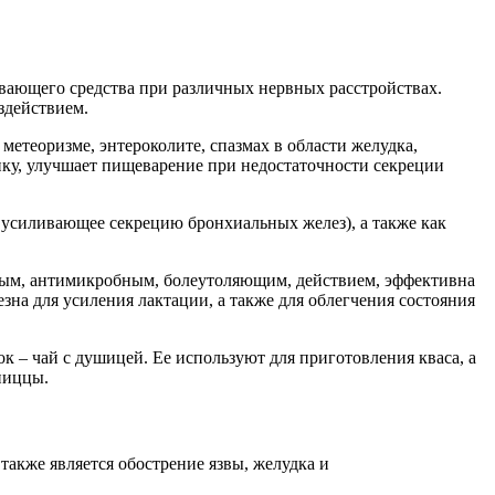
ивающего средства при различных нервных расстройствах.
здействием.
метеоризме, энтероколите, спазмах в области желудка,
ику, улучшает пищеварение при недостаточности секреции
 усиливающее секрецию бронхиальных желез), а также как
ным, антимикробным, болеутоляющим, действием, эффективна
зна для усиления лактации, а также для облегчения состояния
к – чай с душицей. Ее используют для приготовления кваса, а
пиццы.
кже является обострение язвы, желудка и