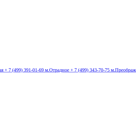
ая
+ 7 (499) 391-01-69
м.Отрадное
+ 7 (499) 343-70-75
м.Преображ