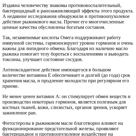
Издавна человечеству знакомы противовоспалительный,
бактерицидный и ранозаживляющий эффекты этого продукта.
А недавние исследования обнаружили и противоопухолевое
действие рыжикового масла. Прочие его многочисленные
ценные качества обусловлены богатым составом.
Так, незаменимые кислоты Омега поддерживают работу
иммунной системы, гармонизируют уровни гормонов и очень
важны для липидного обмена. Благодаря их наличию масло
рыжика помогает телу бороться с воспалениями и выводить
токсины, улучшает состояние сосудов.
Антиоксидантное действие имеющегося в большом
количестве витамина Е обеспечивает и долгий (до года) срок
хранения масла, и продление молодости при регулярном его
приеме.
Не менее ценен витамин А: он стимулирует обмен веществ и
производство некоторых гормонов, является полезным для
костных тканей, кожи, слизистых, органов зрения, ускоряет
заживление ран.
Фитостеролы в рыжиковом масле благотворно влияют на
функционирование предстательной железы, проявляют
бактерицидное и противоопухолевое воздействие на