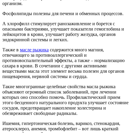
организм.
Фосфолипиды полезны для печени и обменных процессов.
А хлорофилл стимулирует ранозаживление и борется с
опасными бактериями, улучшает показатели гемоглобина и
лейкоцитов в крови, улучшает работу желудка, органов
эндокринной системы и легких.
Также в
масле рыжика
содержится много магния,
отвечающего за противоаллергический и
противовоспалительный эффекты, а также – нормализацию
сахара в крови. В сочетании с другими активными
веществами масла этот элемент весьма полезен для органов
пищеварения, нервной системы и сердца.
Такие многогранные целебные свойства масла рыжика
объясняют огромный список заболеваний, при лечении
которых оно способно помочь. Профилактический прием
этого бесценного натурального продукта улучшает состояние
сосудов, предотвращает накопление холестерина и
обезвреживает свободные радикалы.
Ишемия, гипертоническая болезнь, варикоз, стенокардия,
атеросклероз, анемия, тромбофлебит – вот лишь краткий