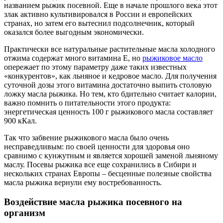
названием рыжик посевной. Еще в начале прошлого века этот
злак активно культивировался в России и европейских
странах, но затем его вытеснил подсолнечник, который
оказался более выгодным экономически.
Практически все натуральные растительные масла холодного
отжима содержат много витамина Е, но
рыжиковое масло
опережает по этому параметру даже таких известных
«конкурентов», как льняное и кедровое масло. Для получения
суточной дозы этого витамина достаточно выпить столовую
ложку масла рыжика. Но тем, кто бдительно считает калории,
важно помнить о питательности этого продукта:
энергетическая ценность 100 г рыжикового масла составляет
900 кКал.
Так что забвение рыжикового масла было очень
несправедливым: по своей ценности для здоровья оно
сравнимо с кунжутным и является хорошей заменой льняному
маслу. Посевы рыжика все еще сохранились в Сибири и
нескольких странах Европы – бесценные полезные свойства
масла рыжика вернули ему востребованность.
Воздействие масла рыжика посевного на
организм