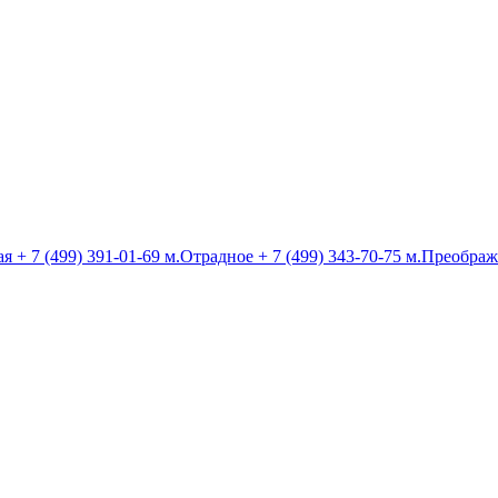
ая
+ 7 (499) 391-01-69
м.Отрадное
+ 7 (499) 343-70-75
м.Преображ