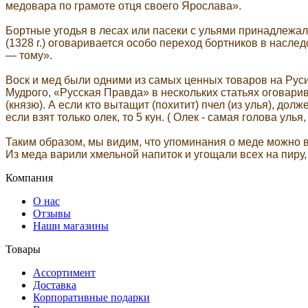
медовара по грамоте отця своего Ярослава».
Бортные угодья в лесах или пасеки с ульями принадлежа
(1328 г.) оговаривается особо переход бортников в наслед
— тому».
Воск и мед были одними из самых ценных товаров на Рус
Мудрого, «Русская Правда» в нескольких статьях оговарив
(князю). А если кто вытащит (похитит) пчел (из улья), долж
если взят только олек, то 5 кун. ( Олек - самая голова улья
Таким образом, мы видим, что упоминания о меде можно вс
Из меда варили хмельной напиток и угощали всех на пиру,
Компания
О нас
Отзывы
Наши магазины
Товары
Ассортимент
Доставка
Корпоративные подарки