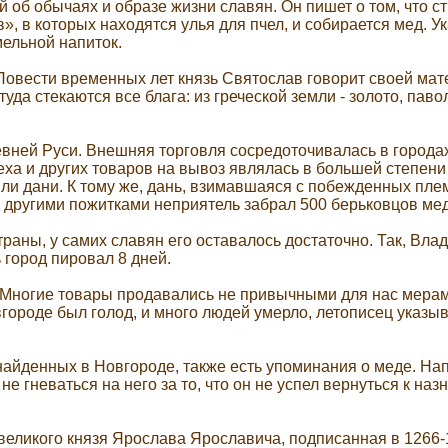
об обычаях и образе жизни славян. Он пишет о том, что стр
 в которых находятся улья для пчел, и собирается мед. Ука
хмельной напиток.
 Повести временных лет князь Святослав говорит своей мате
уда стекаются все блага: из греческой земли - золото, паво
евней Руси. Внешняя торговля сосредоточивалась в городах
еха и других товаров на вывоз являлась в большей степени
ли дани. К тому же, дань, взимавшаяся с побежденных плем
ругими пожитками неприятель забрал 500 берьковцов меду (
страны, у самих славян его оставалось достаточно. Так, В
ь город пировал 8 дней.
. Многие товары продавались не привычными для нас мерам
Новгороде был голод, и много людей умерло, летописец указыв
е найденных в Новгороде, также есть упоминания о меде. Н
 не гневаться на него за то, что он не успел вернуться к н
ликого князя Ярослава Ярославича, подписанная в 1266-126