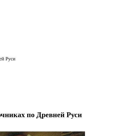
ей Руси
очниках по Древней Руси