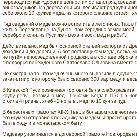
переводится как «дорогие ценности» оставил ряд сведений 
виноградников. Из дерева они «выделывают род кувшинов»,
себе около 10 кружек меда, из которого славяне готовят 
Ряд сведений о меде можно встретить в летописях. Так, в
жить в Переяславце на Дунае - там середина земли моей, т
серебро и кони, из Руси же - меха и воск, мед и рабы".
Действительно, мед был основной статьей экспорта из Др
доходили и до деревни. А вот поставщиком меда, воска, м
не путём непосредственной продажи, а в составе оброка и
с подворья побежденного Святослава Ольговича вместе с д
Не смотря на то, что мед очень много вывозили в другие 
закатил пир, к которому было сварено 300 вар меду, и вес
В Киевской Руси розничная торговля была слабо развита
крупу, репу – возами, а мед – бочками. Когда в 1170 г. в 
стоила 4 гривны, хлеб - 2 ногаты, мед по 10 кун за пуд.
В берестяных грамотах XII-XIII вв., в большом количеств
его игумен отправил к посаднику за медом, и просит брата
был в ходу и в монастырском быту.
Медовар упоминается в договорной грамоте Новгорода и ве