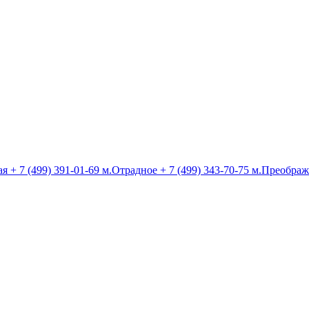
ая
+ 7 (499) 391-01-69
м.Отрадное
+ 7 (499) 343-70-75
м.Преображ