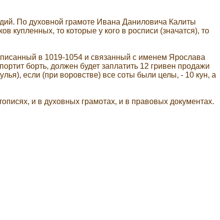
одий. По духовной грамоте Ивана Даниловича Калиты
ов купленных, то которые у кого в росписи (значатся), то
аписанный в 1019-1054 и связанный с именем Ярослава
спортит борть, должен будет заплатить 12 гривен продажи
улья), если (при воровстве) все соты были целы, - 10 кун, а
описях, и в духовных грамотах, и в правовых документах.