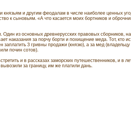
ли князьям и другим феодалам в числе наиболее ценных уг
ство к сыновьям. «А что касается моих бортников и оброчник
и. Один из основных древнерусских правовых сборников, н
ает наказания за порчу борти и похищение меда. Тот, кто и
ен заплатить 3 гривны продажи (князю), а за мед (владельцу 
, или почин сотов).
третить и в рассказах заморских путешественников, и в лет
 вывозили за границу, им же платили дань.