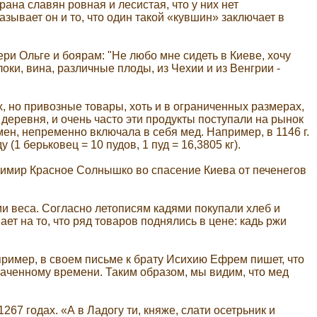
ана славян ровная и лесистая, что у них нет
зывает он и то, что один такой «кувшин» заключает в
ри Ольге и боярам: "Не любо мне сидеть в Киеве, хочу
локи, вина, различные плоды, из Чехии и из Венгрии -
, но привозные товары, хоть и в ограниченных размерах,
 деревня, и очень часто эти продукты поступали на рынок
ен, непременно включала в себя мед. Например, в 1146 г.
1 берьковец = 10 пудов, 1 пуд = 16,3805 кг).
ладимир Красное Солнышко во спасение Киева от печенегов
и веса. Согласно летописям кадями покупали хлеб и
ает на то, что ряд товаров поднялись в цене: кадь ржи
апример, в своем письме к брату Исихию Ефрем пишет, что
азначенному времени. Таким образом, мы видим, что мед
7 годах. «А в Ладогу ти, княже, слати осетрьник и