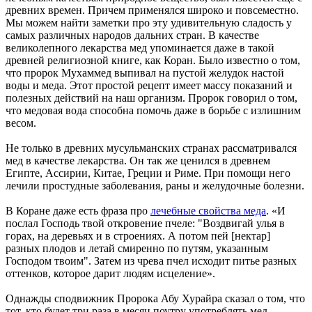
древних времен. Причем применялся широко и повсеместно.
Мы можем найти заметки про эту удивительную сладость у
самых различных народов дальних стран. В качестве
великолепного лекарства мед упоминается даже в такой
древней религиозной книге, как Коран. Было известно о том,
что пророк Мухаммед выпивал на пустой желудок настой
воды и меда. Этот простой рецепт имеет массу показаний и
полезных действий на наш организм. Пророк говорил о том,
что медовая вода способна помочь даже в борьбе с излишним
весом.
Не только в древних мусульманских странах рассматривался
мед в качестве лекарства. Он так же ценился в древнем
Египте, Ассирии, Китае, Греции и Риме. При помощи него
лечили простудные заболевания, раны и желудочные болезни.
В Коране даже есть фраза про
лечебные свойства меда
. «И
послал Господь твой откровение пчеле: "Воздвигай улья в
горах, на деревьях и в строениях. А потом пей [нектар]
разных плодов и летай смиренно по путям, указанным
Господом твоим". Затем из чрева пчел исходит питье разных
оттенков, которое дарит людям исцеление».
Однажды сподвижник Пророка Абу Хурайра сказал о том, что
тот, кто будет три раза в месяц поутру употреблять мед,