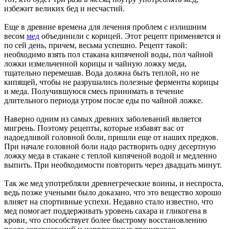
избежит великих бед и несчастий.
Еще в древние времена для лечения проблем с излишним
весом
мед
объединили с корицей. Этот рецепт применяется и
по сей день, причем, весьма успешно. Рецепт такой:
необходимо взять пол стакана кипяченой воды, пол чайной
ложки измельченной корицы и чайную ложку меда,
тщательно перемешав. Вода должна быть теплой, но не
кипящей, чтобы не разрушались полезные ферменты корицы
и меда. Получившуюся смесь принимать в течение
длительного периода утром после еды по чайной ложке.
Наверно одним из самых древних заболеваний является
мигрень. Поэтому рецепты, которые избавят вас от
надоедливой головной боли, пришли еще от наших предков.
При начале головной боли надо растворить одну десертную
ложку меда в стакане с теплой кипяченой водой и медленно
выпить. При необходимости повторить через двадцать минут.
Так же мед употребляли древнегреческие воины, и неспроста,
ведь позже учеными было доказано, что это вещество хорошо
влияет на спортивные успехи. Недавно стало известно, что
мед помогает поддерживать уровень сахара и гликогена в
крови, что способствует более быстрому восстановлению