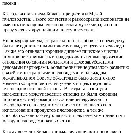
пасеки.
Благодаря стараниям Билаша процветал и Музей
пчеловодства. Такого богатства и разнообразия экспонатов не
имелось ни в одном пчеловодческом музее мира, и он по
праву являлся крупнейшим по тем временам.
Но незаурядный ум, старательность и любовь к своему делу
были не единственными плюсами выдающегося пчеловода.
Так же его отличали хорошие дипломатические качества,
помогавшие завязывать и поддерживать теплые дружеские
отношения со своими коллегами и даже зарубежными
деловыми партнерами. Большое значение уделялось развитию
связей с иностранными пчеловодами, и на каждом
международном форуме обязательно было достаточное
количество представителей ученых и практикующих
пчеловодов от нашей страны. Выезды за границу и
налаженные международные отношения были хорошим
источником информации о состоянии зарубежного
пчеловодства, последних технических новшествах, о
использовании продуктов пчеловодства, а так же
способствовали обмену опытом и практическими знаниями
между пчеловодами разных стран.
К тому времени Билаш занимал ведущие позиции в своей