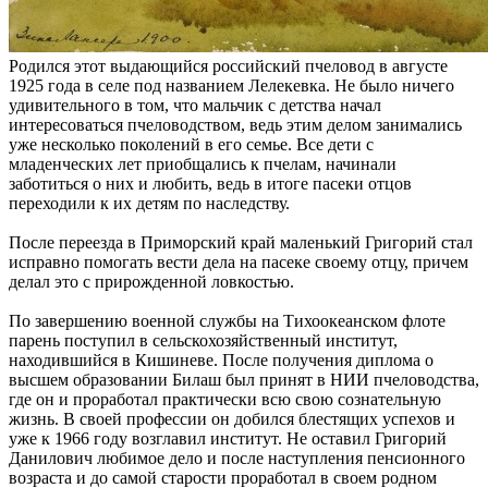
Родился этот выдающийся российский пчеловод в августе
1925 года в селе под названием Лелекевка. Не было ничего
удивительного в том, что мальчик с детства начал
интересоваться пчеловодством, ведь этим делом занимались
уже несколько поколений в его семье. Все дети с
младенческих лет приобщались к пчелам, начинали
заботиться о них и любить, ведь в итоге пасеки отцов
переходили к их детям по наследству.
После переезда в Приморский край маленький Григорий стал
исправно помогать вести дела на пасеке своему отцу, причем
делал это с прирожденной ловкостью.
По завершению военной службы на Тихоокеанском флоте
парень поступил в сельскохозяйственный институт,
находившийся в Кишиневе. После получения диплома о
высшем образовании Билаш был принят в НИИ пчеловодства,
где он и проработал практически всю свою сознательную
жизнь. В своей профессии он добился блестящих успехов и
уже к 1966 году возглавил институт. Не оставил Григорий
Данилович любимое дело и после наступления пенсионного
возраста и до самой старости проработал в своем родном