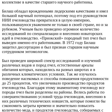
коллективе в качестве старшего научного работника.
Билаш обладал врожденными лидерскими качествами и имел
большой научный потенциал, поэтому под его руководством
НИИ пчеловодства превратился в целую империю,
пользовавшуюся уважением не только в своей стране, но и за
рубежом. Ученым было проведено огромное количество
исследований по специализации и внесению новаторских
идей в пчеловодство. «Приокский» породный тип пчел был
выведен именно его работниками. В 1972 году Билаш
защитил диссертацию и был признан старшим научным
сотрудником энтомологом.
Был проведен широкий спектр исследований и изучений
различных видов и пород пчел, естественные ареалы
обитания которых, находились на разных широтах и в
различных климатических условиях. Так же изучалось
поведение насекомых и способы повышения продуктивности
до 25 процентов, что увеличивало производство продуктов
пчеловодства. Благодаря этому знаменитому пчеловоду все
породы пчел были разделены на районы. Велись работы по
совершенствованию условий труда пчеловодов, внесению в
них различных технических новшеств, которые помогли бы
сэкономить затраты времени и значительно повысить
количество меда, и продуктов пчеловодства, собираемых с