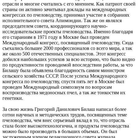
отрасли и многие считались с его мнением. Как патриот своей
страны он активно зачитывал доклады на международных
конгрессах по пчеловодству, принимал участие в собраниях
исполнительного совета Апимондии. Так же он являлся
председателем совета, координирующего научно-
исследовательские проекты пчеловодства. Именно благодаря
его стараниям в 1971 году в Москве был проведен
Международный конгресс, посвященный пчеловодству. Сюда
съехались большее 2000 профессионалов со всего мира, а так
же около 500 отечественных специалистов. Этот конгресс
добился наибольших успехов за всю историю, что было видно
по продуктивности проводимой впоследствии работы, за что
Билашу была объявлена благодарность самим министром
сельского хозяйства СССР. После успеха Международного
конгресса по пчеловодству, спустя пять лет в Москве был
проведен Международный симпозиум по вопросам
воспроизводства медоносных пчел, а так же тонкостям их
генетики.
За свою жизнь Григорий Данилович Билаш написал более
сотни научных и методических трудов, посвященных теме
пчеловодства, чем внес серьезный вклад в то, что отрасль
стала более высокотехнологична, и продукты пчеловодства
можно было производить в больших объемах. Он был
заслуженным членом редакционного совета журнала