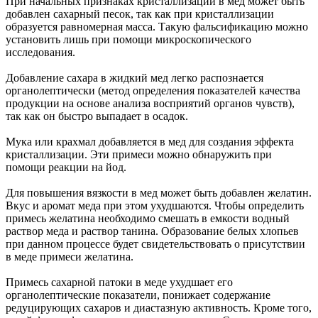
При начальных признаках кристаллизации в мед может быть
добавлен сахарный песок, так как при кристаллизации
образуется равномерная масса. Такую фальсификацию можно
установить лишь при помощи микроскопического
исследования.
Добавление сахара в жидкий мед легко распознается
органолептически (метод определения показателей качества
продукции на основе анализа восприятий органов чувств),
так как он быстро выпадает в осадок.
Мука или крахмал добавляется в мед для создания эффекта
кристаллизации. Эти примеси можно обнаружить при
помощи реакции на йод.
Для повышения вязкости в мед может быть добавлен желатин.
Вкус и аромат меда при этом ухудшаются. Чтобы определить
примесь желатина необходимо смешать в емкости водный
раствор меда и раствор танина. Образование белых хлопьев
при данном процессе будет свидетельствовать о присутствии
в меде примеси желатина.
Примесь сахарной патоки в меде ухудшает его
органолептические показатели, понижает содержание
редуцирующих сахаров и диастазную активность. Кроме того,