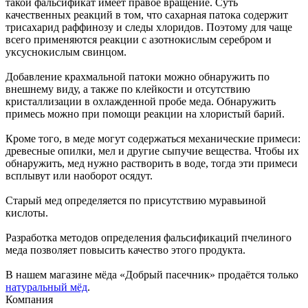
такой фальсификат имеет правое вращение. Суть
качественных реакций в том, что сахарная патока содержит
трисахарид раффинозу и следы хлоридов. Поэтому для чаще
всего применяются реакции с азотнокислым серебром и
уксуснокислым свинцом.
Добавление крахмальной патоки можно обнаружить по
внешнему виду, а также по клейкости и отсутствию
кристаллизации в охлажденной пробе меда. Обнаружить
примесь можно при помощи реакции на хлористый барий.
Кроме того, в меде могут содержаться механические примеси:
древесные опилки, мел и другие сыпучие вещества. Чтобы их
обнаружить, мед нужно растворить в воде, тогда эти примеси
всплывут или наоборот осядут.
Старый мед определяется по присутствию муравьиной
кислоты.
Разработка методов определения фальсификаций пчелиного
меда позволяет повысить качество этого продукта.
В нашем магазине мёда «Добрый пасечник» продаётся только
натуральный мёд
.
Компания