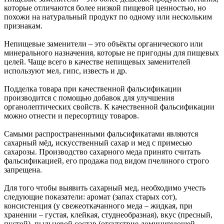
которые отличаются более низкой пищевой ценностью, но
похожи на натуральный продукт по одному или нескольким
признакам.
Непищевые заменители – это объёкты органического или
минерального назначения, которые не пригодны для пищевых
целей. Чаще всего в качестве непищевых заменителей
используют мел, гипс, известь и др.
Подделка товара при качественной фальсификации
производится с помощью добавок для улучшения
органолептических свойств. К качественной фальсификации
можно отнести и пересортицу товаров.
Самыми распространенными фальсификатами являются
сахарный мёд, искусственный сахар и мед с примесью
сахарозы. Производство сахарного меда принято считать
фальсификацией, его продажа под видом пчелиного строго
запрещена.
Для того чтобы выявить сахарный мед, необходимо учесть
следующие показатели: аромат (запах старых сот),
консистенция (у свежеоткачанного меда – жидкая, при
хранении – густая, клейкая, студнеобразная), вкус (пресный,
пустой), пыльцевой состав (отсутствие доминирующей