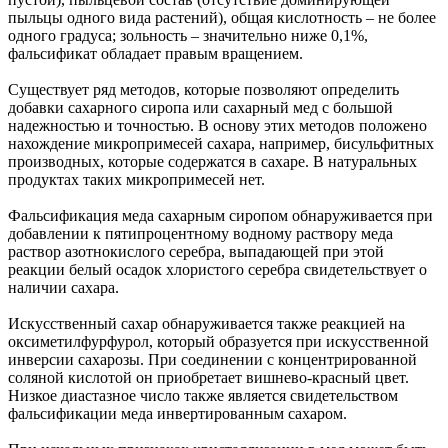
пыльцы одного вида растений), общая кислотность – не более
одного градуса; зольность – значительно ниже 0,1%,
фальсификат обладает правым вращением.
Существует ряд методов, которые позволяют определить
добавки сахарного сиропа или сахарный мед с большой
надежностью и точностью. В основу этих методов положено
нахождение микропримесей сахара, например, бисульфитных
производных, которые содержатся в сахаре. В натуральных
продуктах таких микропримесей нет.
Фальсификация меда сахарным сиропом обнаруживается при
добавлении к пятипроцентному водному раствору меда
раствор азотнокислого серебра, выпадающей при этой
реакции белый осадок хлористого серебра свидетельствует о
наличии сахара.
Искусственный сахар обнаруживается также реакцией на
оксиметилфурфурол, который образуется при искусственной
инверсии сахарозы. При соединении с концентрированной
соляной кислотой он приобретает вишнево-красный цвет.
Низкое диастазное число также является свидетельством
фальсификации меда инвертированным сахаром.